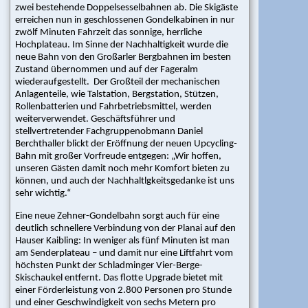
zwei bestehende Doppelsesselbahnen ab. Die Skigäste
Mediathek
erreichen nun in geschlossenen Gondelkabinen in nur
zwölf Minuten Fahrzeit das sonnige, herrliche
Bildergallerie
Hochplateau. Im Sinne der Nachhaltigkeit wurde die
neue Bahn von den Großarler Bergbahnen im besten
|
Zustand übernommen und auf der Fageralm
Videos
wiederaufgestellt. Der Großteil der mechanischen
Anlagenteile, wie Talstation, Bergstation, Stützen,
Events
Rollenbatterien und Fahrbetriebsmittel, werden
weiterverwendet. Geschäftsführer und
Messen
stellvertretender Fachgruppenobmann Daniel
|
Berchthaller blickt der Eröffnung der neuen Upcycling-
Tagungen
Bahn mit großer Vorfreude entgegen: „Wir hoffen,
|
unseren Gästen damit noch mehr Komfort bieten zu
Seminare
können, und auch der Nachhaltlgkeitsgedanke ist uns
|
sehr wichtig.“
Weitere
Eine neue Zehner-Gondelbahn sorgt auch für eine
Events
deutlich schnellere Verbindung von der Planai auf den
Hauser Kaibling: In weniger als fünf Minuten ist man
Service
am Senderplateau – und damit nur eine Liftfahrt vom
höchsten Punkt der Schladminger Vier-Berge-
Newsletter
Skischaukel entfernt. Das flotte Upgrade bietet mit
|
einer Förderleistung von 2.800 Personen pro Stunde
Archiv
und einer Geschwindigkeit von sechs Metern pro