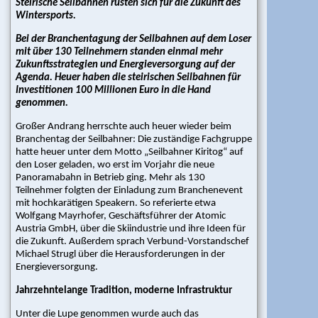
Steirische Seilbahnen rüsten sich für die Zukunft des
|
Wintersports.
Pisten
|
Bei der Branchentagung der Seilbahnen auf dem Loser
Wirtschaft
mit über 130 Teilnehmern standen einmal mehr
|
Zukunftsstrategien und Energieversorgung auf der
Agenda. Heuer haben die steirischen Seilbahnen für
Tourismus/Gastro
Investitionen 100 Millionen Euro in die Hand
|
genommen.
Skischulen/Skiverleih
|
Großer Andrang herrschte auch heuer wieder beim
Urban
Branchentag der Seilbahner: Die zuständige Fachgruppe
|
hatte heuer unter dem Motto „Seilbahner Kiritog“ auf
Karriere/Jobs
den Loser geladen, wo erst im Vorjahr die neue
Panoramabahn in Betrieb ging. Mehr als 130
Medienclipping
Teilnehmer folgten der Einladung zum Branchenevent
mit hochkarätigen Speakern. So referierte etwa
Seilbahnen
Wolfgang Mayrhofer, Geschäftsführer der Atomic
Austria GmbH, über die Skiindustrie und ihre Ideen für
|
die Zukunft. Außerdem sprach Verbund-Vorstandschef
Beschneiung
Michael Strugl über die Herausforderungen in der
|
Energieversorgung.
Pisten
|
Jahrzehntelange Tradition, moderne Infrastruktur
Wirtschaft
Unter die Lupe genommen wurde auch das
|