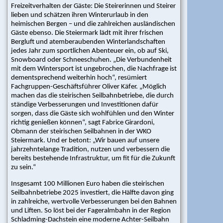
Freizeitverhalten der Gäste: Die Steirerinnen und Steirer
Tourismus/Gastro
lieben und schätzen ihren Winterurlaub in den
|
heimischen Bergen – und die zahlreichen ausländischen
Skischulen/Skiverleih
Gäste ebenso. Die Steiermark lädt mit ihrer frischen
|
Bergluft und atemberaubenden Winterlandschaften
Urban
jedes Jahr zum sportlichen Abenteuer ein, ob auf Ski,
|
Snowboard oder Schneeschuhen. „Die Verbundenheit
Karriere
mit dem Wintersport ist ungebrochen, die Nachfrage ist
dementsprechend weiterhin hoch“, resümiert
Lieferanten
Fachgruppen-Geschäftsführer Oliver Käfer. „Möglich
machen das die steirischen Seilbahnbetriebe, die durch
Projekte
ständige Verbesserungen und Investitionen dafür
sorgen, dass die Gäste sich wohlfühlen und den Winter
Aktuell
richtig genießen können“, sagt Fabrice Girardoni,
|
Obmann der steirischen Seilbahnen in der WKO
Steiermark. Und er betont: „Wir bauen auf unsere
Zukunft
jahrzehntelange Tradition, nutzen und verbessern die
|
bereits bestehende Infrastruktur, um fit für die Zukunft
Archiv
zu sein.“
Gebrauchtwarenbörse
Insgesamt 100 Millionen Euro haben die steirischen
Seilbahnbetriebe 2025 investiert, die Hälfte davon ging
Angebote
in zahlreiche, wertvolle Verbesserungen bei den Bahnen
|
und Liften. So löst bei der Fageralmbahn in der Region
Gesuche
Schladming-Dachstein eine moderne Achter-Seilbahn