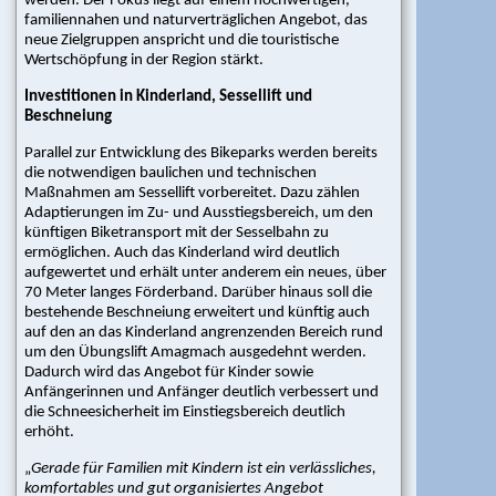
werden. Der Fokus liegt auf einem hochwertigen,
Archiv
familiennahen und naturverträglichen Angebot, das
|
neue Zielgruppen anspricht und die touristische
Kontakt
Wertschöpfung in der Region stärkt.
|
Impressum
Investitionen in Kinderland, Sessellift und
Beschneiung
|
Datenschutz
Parallel zur Entwicklung des Bikeparks werden bereits
|
die notwendigen baulichen und technischen
Feedback
Maßnahmen am Sessellift vorbereitet. Dazu zählen
|
Adaptierungen im Zu- und Ausstiegsbereich, um den
Mediendaten/Werben
künftigen Biketransport mit der Sesselbahn zu
auf
ermöglichen. Auch das Kinderland wird deutlich
seilbahn.net
aufgewertet und erhält unter anderem ein neues, über
70 Meter langes Förderband. Darüber hinaus soll die
|
bestehende Beschneiung erweitert und künftig auch
Sitemap
auf den an das Kinderland angrenzenden Bereich rund
um den Übungslift Amagmach ausgedehnt werden.
Social
Wall
Dadurch wird das Angebot für Kinder sowie
Anfängerinnen und Anfänger deutlich verbessert und
Jobbörse
die Schneesicherheit im Einstiegsbereich deutlich
erhöht.
Aktuelle
„
Gerade für Familien mit Kindern ist ein verlässliches,
Jobangebote
komfortables und gut organisiertes Angebot