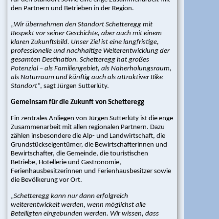
den Partnern und Betrieben in der Region.
|
Tourismus/Gastro
„
Wir übernehmen den Standort Schetteregg mit
|
Respekt vor seiner Geschichte, aber auch mit einem
Skischulen/Skiverleih
klaren Zukunftsbild. Unser Ziel ist eine langfristige,
|
professionelle und nachhaltige Weiterentwicklung der
Urban
gesamten Destination. Schetteregg hat großes
|
Potenzial – als Familiengebiet, als Naherholungsraum,
Karriere
als Naturraum und künftig auch als attraktiver Bike-
Standort“
, sagt Jürgen Sutterlüty.
Lieferanten
Gemeinsam für die Zukunft von Schetteregg
Projekte
Ein zentrales Anliegen von Jürgen Sutterlüty ist die enge
Zusammenarbeit mit allen regionalen Partnern. Dazu
Aktuell
zählen insbesondere die Alp- und Landwirtschaft, die
|
Grundstückseigentümer, die Bewirtschafterinnen und
Zukunft
Bewirtschafter, die Gemeinde, die touristischen
|
Betriebe, Hotellerie und Gastronomie,
Archiv
Ferienhausbesitzerinnen und Ferienhausbesitzer sowie
die Bevölkerung vor Ort.
Gebrauchtwarenbörse
„
Schetteregg kann nur dann erfolgreich
weiterentwickelt werden, wenn möglichst alle
Angebote
Beteiligten eingebunden werden. Wir wissen, dass
|