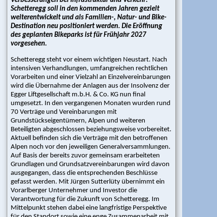
Verbesserungen bei Infrastruktur und Verkehr:
Beschneiung
Schetteregg soll in den kommenden Jahren gezielt
|
weiterentwickelt und als Familien-, Natur- und Bike-
Pisten
Destination neu positioniert werden. Die Eröffnung
|
des geplanten Bikeparks ist für Frühjahr 2027
vorgesehen.
Wirtschaft
|
Schetteregg steht vor einem wichtigen Neustart. Nach
Tourismus/Gastro
intensiven Verhandlungen, umfangreichen rechtlichen
|
Vorarbeiten und einer Vielzahl an Einzelvereinbarungen
Skischulen/Skiverleih
wird die Übernahme der Anlagen aus der Insolvenz der
|
Egger Liftgesellschaft m.b.H. & Co. KG nun final
Urban
umgesetzt. In den vergangenen Monaten wurden rund
70 Verträge und Vereinbarungen mit
|
Grundstückseigentümern, Alpen und weiteren
Karriere/Jobs
Beteiligten abgeschlossen beziehungsweise vorbereitet.
Aktuell befinden sich die Verträge mit den betroffenen
Medienclipping
Alpen noch vor den jeweiligen Generalversammlungen.
Auf Basis der bereits zuvor gemeinsam erarbeiteten
Seilbahnen
Grundlagen und Grundsatzvereinbarungen wird davon
|
ausgegangen, dass die entsprechenden Beschlüsse
Beschneiung
gefasst werden. Mit Jürgen Sutterlüty übernimmt ein
|
Vorarlberger Unternehmer und Investor die
Pisten
Verantwortung für die Zukunft von Schetteregg. Im
|
Mittelpunkt stehen dabei eine langfristige Perspektive
Wirtschaft
für den Standort sowie eine enge Zusammenarbeit mit