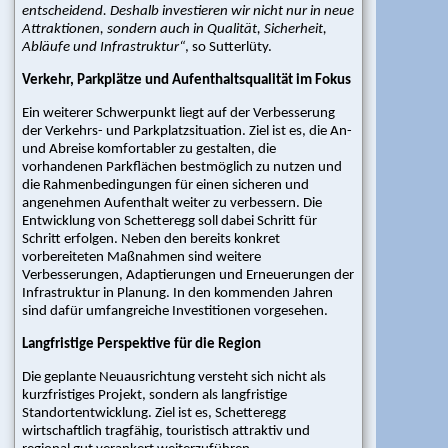
|
entscheidend. Deshalb investieren wir nicht nur in neue
Top
Attraktionen, sondern auch in Qualität, Sicherheit,
Arbeitgeber
Abläufe und Infrastruktur“
, so Sutterlüty.
|
Preise
Verkehr, Parkplätze und Aufenthaltsqualität im Fokus
|
Ein weiterer Schwerpunkt liegt auf der Verbesserung
Inserieren
der Verkehrs- und Parkplatzsituation. Ziel ist es, die An-
|
und Abreise komfortabler zu gestalten, die
Login
vorhandenen Parkflächen bestmöglich zu nutzen und
die Rahmenbedingungen für einen sicheren und
angenehmen Aufenthalt weiter zu verbessern. Die
Entwicklung von Schetteregg soll dabei Schritt für
Schritt erfolgen. Neben den bereits konkret
vorbereiteten Maßnahmen sind weitere
Verbesserungen, Adaptierungen und Erneuerungen der
Infrastruktur in Planung. In den kommenden Jahren
sind dafür umfangreiche Investitionen vorgesehen.
Langfristige Perspektive für die Region
Die geplante Neuausrichtung versteht sich nicht als
kurzfristiges Projekt, sondern als langfristige
Standortentwicklung. Ziel ist es, Schetteregg
wirtschaftlich tragfähig, touristisch attraktiv und