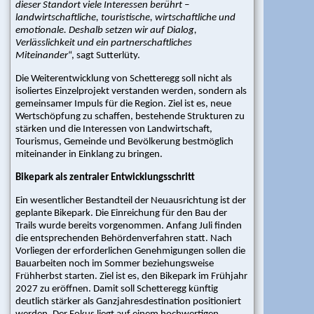
dieser Standort viele Interessen berührt –
Gesuche
landwirtschaftliche, touristische, wirtschaftliche und
emotionale. Deshalb setzen wir auf Dialog,
Mediathek
Verlässlichkeit und ein partnerschaftliches
Miteinander
“, sagt Sutterlüty.
Bildergallerie
|
Die Weiterentwicklung von Schetteregg soll nicht als
Videos
isoliertes Einzelprojekt verstanden werden, sondern als
gemeinsamer Impuls für die Region. Ziel ist es, neue
Events
Wertschöpfung zu schaffen, bestehende Strukturen zu
stärken und die Interessen von Landwirtschaft,
Messen
Tourismus, Gemeinde und Bevölkerung bestmöglich
|
miteinander in Einklang zu bringen.
Tagungen
Bikepark als zentraler Entwicklungsschritt
|
Seminare
Ein wesentlicher Bestandteil der Neuausrichtung ist der
|
geplante Bikepark. Die Einreichung für den Bau der
Weitere
Trails wurde bereits vorgenommen. Anfang Juli finden
Events
die entsprechenden Behördenverfahren statt. Nach
Vorliegen der erforderlichen Genehmigungen sollen die
Service
Bauarbeiten noch im Sommer beziehungsweise
Frühherbst starten. Ziel ist es, den Bikepark im Frühjahr
2027 zu eröffnen. Damit soll Schetteregg künftig
Newsletter
deutlich stärker als Ganzjahresdestination positioniert
|