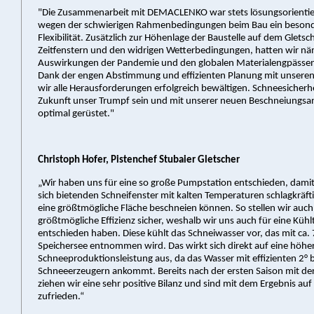
"Die Zusammenarbeit mit DEMACLENKO war stets lösungsorientier
wegen der schwierigen Rahmenbedingungen beim Bau ein beson
Flexibilität. Zusätzlich zur Höhenlage der Baustelle auf dem Gletsc
Zeitfenstern und den widrigen Wetterbedingungen, hatten wir nä
Auswirkungen der Pandemie und den globalen Materialengpässe
Dank der engen Abstimmung und effizienten Planung mit unsere
wir alle Herausforderungen erfolgreich bewältigen. Schneesicherhe
Zukunft unser Trumpf sein und mit unserer neuen Beschneiungsan
optimal gerüstet."
Christoph Hofer, Pistenchef Stubaier Gletscher
„Wir haben uns für eine so große Pumpstation entschieden, damit
sich bietenden Schneifenster mit kalten Temperaturen schlagkräft
eine größtmögliche Fläche beschneien können. So stellen wir auch
größtmögliche Effizienz sicher, weshalb wir uns auch für eine Küh
entschieden haben. Diese kühlt das Schneiwasser vor, das mit ca.
Speichersee entnommen wird. Das wirkt sich direkt auf eine höhe
Schneeproduktionsleistung aus, da das Wasser mit effizienten 2° 
Schneeerzeugern ankommt. Bereits nach der ersten Saison mit de
ziehen wir eine sehr positive Bilanz und sind mit dem Ergebnis auf 
zufrieden.“