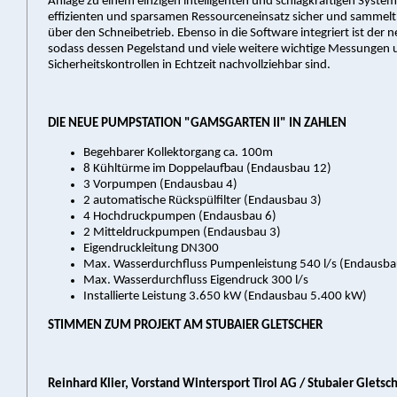
Anlage zu einem einzigen intelligenten und schlagkräftigen System,
effizienten und sparsamen Ressourceneinsatz sicher und sammelt
über den Schneibetrieb. Ebenso in die Software integriert ist der 
sodass dessen Pegelstand und viele weitere wichtige Messungen 
Sicherheitskontrollen in Echtzeit nachvollziehbar sind.
DIE NEUE PUMPSTATION "GAMSGARTEN II" IN ZAHLEN
Begehbarer Kollektorgang ca. 100m
8 Kühltürme im Doppelaufbau (Endausbau 12)
3 Vorpumpen (Endausbau 4)
2 automatische Rückspülfilter (Endausbau 3)
4 Hochdruckpumpen (Endausbau 6)
2 Mitteldruckpumpen (Endausbau 3)
Eigendruckleitung DN300
Max. Wasserdurchfluss Pumpenleistung 540 l/s (Endausbau
Max. Wasserdurchfluss Eigendruck 300 l/s
Installierte Leistung 3.650 kW (Endausbau 5.400 kW)
STIMMEN ZUM PROJEKT AM STUBAIER GLETSCHER
Reinhard Klier, Vorstand Wintersport Tirol AG / Stubaier Glets