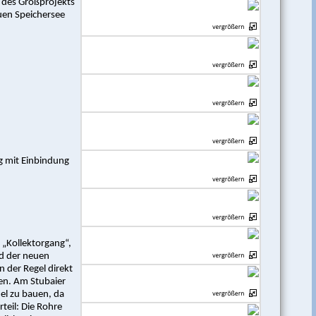
 des Großprojekts
uen Speichersee
g mit Einbindung
 „Kollektorgang“,
d der neuen
 der Regel direkt
en. Am Stubaier
el zu bauen, da
teil: Die Rohre