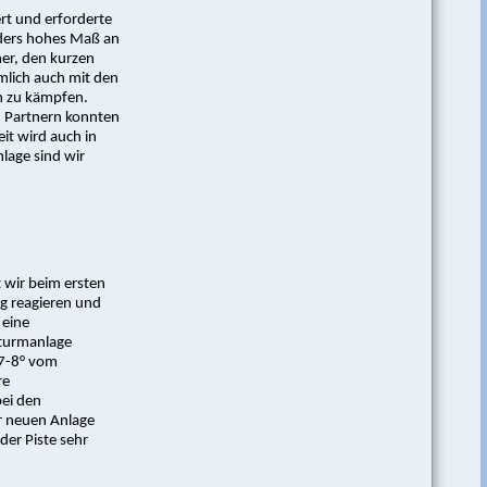
t und erforderte
ders hohes Maß an
her, den kurzen
mlich auch mit den
n zu kämpfen.
n Partnern konnten
it wird auch in
lage sind wir
 wir beim ersten
ig reagieren und
 eine
lturmanlage
 7-8° vom
re
bei den
r neuen Anlage
der Piste sehr