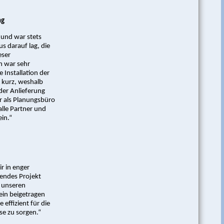
ng
und war stets
us darauf lag, die
eser
h war sehr
 Installation der
 kurz, weshalb
er Anlieferung
r als Planungsbüro
lle Partner und
ein.“
r in enger
endes Projekt
 unseren
ein beigetragen
 effizient für die
se zu sorgen.“