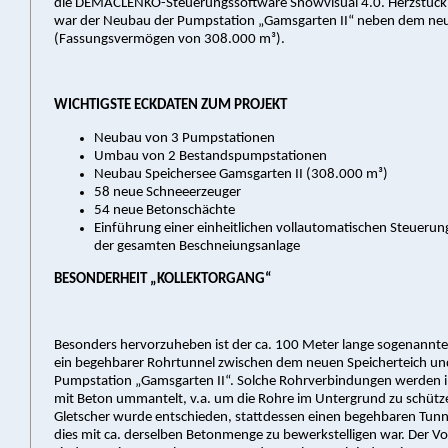
die DEMACLENKO-Steuerungssoftware Snowvisual 4.0. Herzstück
war der Neubau der Pumpstation „Gamsgarten II“ neben dem ne
(Fassungsvermögen von 308.000 m³).
WICHTIGSTE ECKDATEN ZUM PROJEKT
Neubau von 3 Pumpstationen
Umbau von 2 Bestandspumpstationen
Neubau Speichersee Gamsgarten II (308.000 m³)
58 neue Schneeerzeuger
54 neue Betonschächte
Einführung einer einheitlichen vollautomatischen Steuerun
der gesamten Beschneiungsanlage
BESONDERHEIT „KOLLEKTORGANG“
Besonders hervorzuheben ist der ca. 100 Meter lange sogenannte
ein begehbarer Rohrtunnel zwischen dem neuen Speicherteich un
Pumpstation „Gamsgarten II“. Solche Rohrverbindungen werden in
mit Beton ummantelt, v.a. um die Rohre im Untergrund zu schütz
Gletscher wurde entschieden, stattdessen einen begehbaren Tunn
dies mit ca. derselben Betonmenge zu bewerkstelligen war. Der Vor