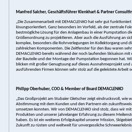
Manfred Salcher, Geschäftsführer Klenkhart & Partner Consulti
„Die Zusammenarbeit mit DEMACLENKO hat sehr gut funktioniert 
lösungsorientiert. Ganz besonders im Vorfeld, als der zentrale Fok
bestmögliche Lösung für den Anlagenbau in einer Pumpstation di
Größenordnung zu projektieren. Aber auch die Ausführung an sic
komplex, besonders die Rohrverlegungen im Kollektorgang und die
zahlreichen Komponenten. Die Zeitfenster für den Bau waren sehr
DEMACLENKO bereits während der noch laufenden Skisaison mit d
der Bauteile und der Montage der Pumpstation begonnen hat. Wi
blicken mit großer Genugtuung auf dieses Ausnahmeprojekt und a
ausführenden Firmen können sehr stolz auf die geleistete Arbeit s
Philipp Oberhuber, COO & Member of Board DEMACLENKO
„Das Großprojekt am Stubaier Gletscher zeigt eindrucksvoll, wie wi
Abstimmung mit dem Kunden und den Partnern ein zukunftsweis
umsetzen konnten. Wir von DEMACLENKO sind stolz, dass wir mit
Produkten und unserer jahrelanger Erfahrung zu diesem Meilenst
haben. Es ist ein weiteres Erfolgskapitel unserer Mission, Skigebiete
Zukunft zu rüsten und weltweit für unvergessliche Schneeerlebnis