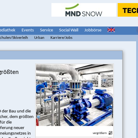
diathek
Events
Service
Social Wall
Jobbörse
schulen/Skiverleih
Urban
Karriere/Jobs
größten
O der Bau und die
cher, dem größten
für die
eferung neuer
neiungsnetzes in