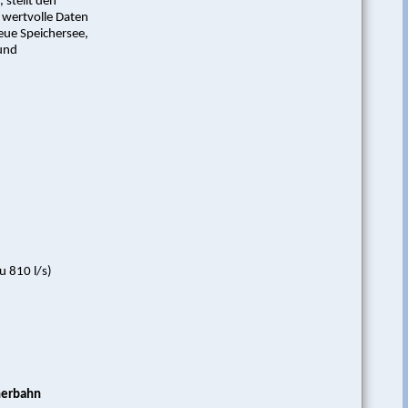
 stellt den
 wertvolle Daten
neue Speichersee,
und
 810 l/s)
cherbahn