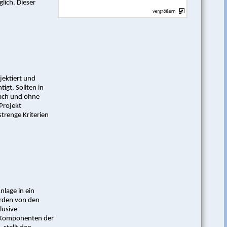
lich. Dieser
jektiert und
igt. Sollten in
fach und ohne
Projekt
trenge Kriterien
nlage in ein
urden von den
lusive
e Komponenten der