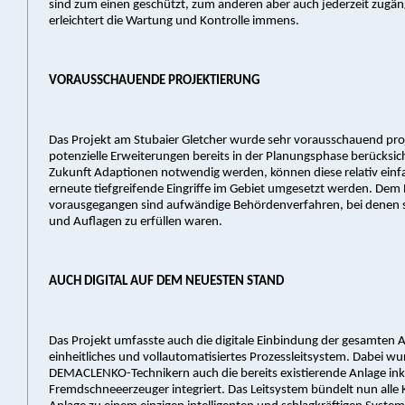
sind zum einen geschützt, zum anderen aber auch jederzeit zugäng
erleichtert die Wartung und Kontrolle immens.
VORAUSSCHAUENDE PROJEKTIERUNG
Das Projekt am Stubaier Gletcher wurde sehr vorausschauend pro
potenzielle Erweiterungen bereits in der Planungsphase berücksicht
Zukunft Adaptionen notwendig werden, können diese relativ ein
erneute tiefgreifende Eingriffe im Gebiet umgesetzt werden. Dem 
vorausgegangen sind aufwändige Behördenverfahren, bei denen s
und Auflagen zu erfüllen waren.
AUCH DIGITAL AUF DEM NEUESTEN STAND
Das Projekt umfasste auch die digitale Einbindung der gesamten A
einheitliches und vollautomatisiertes Prozessleitsystem. Dabei w
DEMACLENKO-Technikern auch die bereits existierende Anlage ink
Fremdschneeerzeuger integriert. Das Leitsystem bündelt nun all