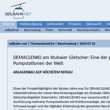
Themen
Medienclipping
Lieferanten
Projekte
Gebraucht
Me
Seilbahnen
Beschneiung
Pisten
Wirtschaft
Tourismus/Gastro
Ski
seilbahn.net | Themenbereiche | Beschneiung | 2024-07-22
DEMACLENKO am Stubaier Gletscher: Eine der 
Pumpstationen der Welt
ANLAGENBAU AUF HÖCHSTEM NIVEAU
Eines der Projekthighlights der letzten Jahre war für DEMACLENK
Inbetriebnahme der neuen Beschneiungsanlage am Stubaier Glets
Gletscherskigebiet Österreichs. DEMACLENKO war verantwortlich 
Ausführung mehrerer Pumpstationen mit Kühlturmanlage, der Li
Schneeerzeuger und der digitalen Einbindung des gesamten Besch