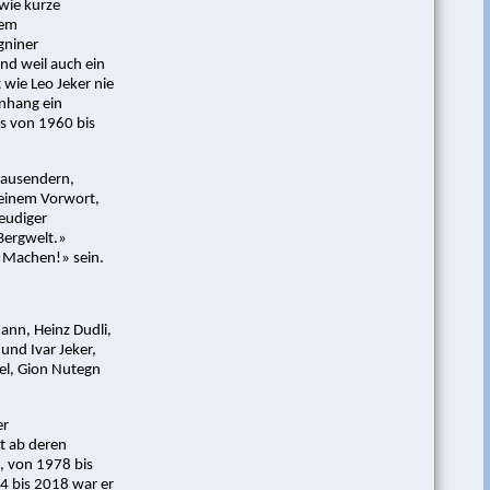
wie kurze
dem
gniner
nd weil auch ein
 wie Leo Jeker nie
Anhang ein
s von 1960 bis
itausendern,
seinem Vorwort,
reudiger
 Bergwelt.»
 «Machen!» sein.
ann, Heinz Dudli,
 und Ivar Jeker,
el, Gion Nutegn
er
t ab deren
, von 1978 bis
4 bis 2018 war er