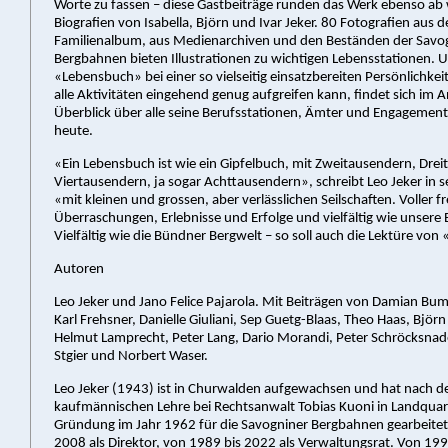
Worte zu fassen – diese Gastbeiträge runden das Werk ebenso ab 
Biografien von Isabella, Björn und Ivar Jeker. 80 Fotografien aus 
Familienalbum, aus Medienarchiven und den Beständen der Savo
Bergbahnen bieten Illustrationen zu wichtigen Lebensstationen. U
«Lebensbuch» bei einer so vielseitig einsatzbereiten Persönlichkeit
alle Aktivitäten eingehend genug aufgreifen kann, findet sich im 
Überblick über alle seine Berufsstationen, Ämter und Engagement
heute.
«Ein Lebensbuch ist wie ein Gipfelbuch, mit Zweitausendern, Dre
Viertausendern, ja sogar Achttausendern», schreibt Leo Jeker in 
«mit kleinen und grossen, aber verlässlichen Seilschaften. Voller f
Überraschungen, Erlebnisse und Erfolge und vielfältig wie unsere
Vielfältig wie die Bündner Bergwelt – so soll auch die Lektüre von
Autoren
Leo Jeker und Jano Felice Pajarola. Mit Beiträgen von Damian Bum
Karl Frehsner, Danielle Giuliani, Sep Guetg-Blaas, Theo Haas, Björn
Helmut Lamprecht, Peter Lang, Dario Morandi, Peter Schröcksnad
Stgier und Norbert Waser.
Leo Jeker (1943) ist in Churwalden aufgewachsen und hat nach d
kaufmännischen Lehre bei Rechtsanwalt Tobias Kuoni in Landquar
Gründung im Jahr 1962 für die Savogniner Bergbahnen gearbeitet
2008 als Direktor, von 1989 bis 2022 als Verwaltungsrat. Von 199