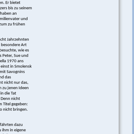
. Er bietet
zers bis zu seinem
ilhaben an
amilienvater und
 zum zu frühen
cht Jahrzehnten
e besondere Art
besuchte, wie es
 Peter, Sue und
ella 1970 ans
 einst in Smolensk
 mit Savognins
und das
ht nicht nur das,
h zu jenen Ideen
in die Tat
 Denn nicht
n Titel gegeben:
 nicht bringen.
fährten dazu
u ihm in eigene