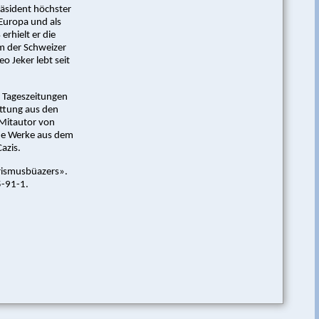
äsident höchster
 Europa und als
rhielt er die
m der Schweizer
 Jeker lebt seit
n Tageszeitungen
attung aus den
 Mitautor von
che Werke aus dem
azis.
urismusbüazers».
5-91-1.