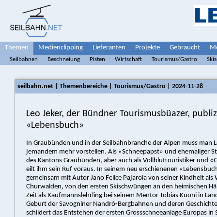
Themen
Medienclipping
Lieferanten
Projekte
Gebraucht
Me
Seilbahnen
Beschneiung
Pisten
Wirtschaft
Tourismus/Gastro
Ski
seilbahn.net | Themenbereiche | Tourismus/Gastro | 2024-11-28
Leo Jeker, der Bündner Tourismusbüazer, publiz
«Lebensbuch»
In Graubünden und in der Seilbahnbranche der Alpen muss man 
jemandem mehr vorstellen. Als «Schneepapst» und ehemaliger S
des Kantons Graubünden, aber auch als Vollbluttouristiker und 
eilt ihm sein Ruf voraus. In seinem neu erschienenen «Lebensbuch
gemeinsam mit Autor Jano Felice Pajarola von seiner Kindheit als
Churwalden, von den ersten Skischwüngen an den heimischen Hä
Zeit als Kaufmannslehrling bei seinem Mentor Tobias Kuoni in Landq
Geburt der Savogniner Nandrò-Bergbahnen und deren Geschichte
schildert das Entstehen der ersten Grossschneeanlage Europas in