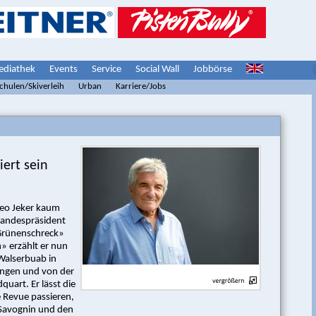
diathek
Events
Service
Social Wall
Jobbörse
schulen/Skiverleih
Urban
Karriere/Jobs
iert sein
Leo Jeker kaum
tandespräsident
«Grünenschreck»
» erzählt er nun
 Walserbuab in
ngen und von der
uart. Er lässt die
 Revue passieren,
 Savognin und den