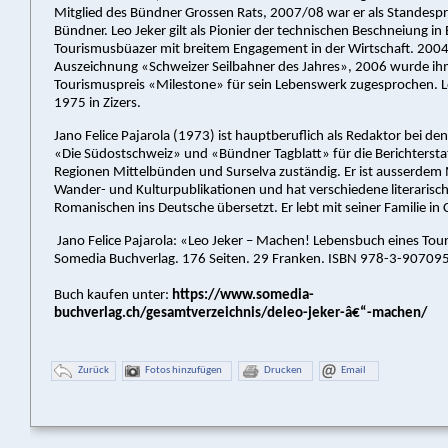
Mitglied des Bündner Grossen Rats, 2007/08 war er als Standespr
Bündner. Leo Jeker gilt als Pionier der technischen Beschneiung in
Tourismusbüazer mit breitem Engagement in der Wirtschaft. 2004 e
Auszeichnung «Schweizer Seilbahner des Jahres», 2006 wurde ih
Tourismuspreis «Milestone» für sein Lebenswerk zugesprochen. Leo
1975 in Zizers.
Jano Felice Pajarola (1973) ist hauptberuflich als Redaktor bei de
«Die Südostschweiz» und «Bündner Tagblatt» für die Berichterst
Regionen Mittelbünden und Surselva zuständig. Er ist ausserdem
Wander- und Kulturpublikationen und hat verschiedene literaris
Romanischen ins Deutsche übersetzt. Er lebt mit seiner Familie in C
Jano Felice Pajarola: «Leo Jeker – Machen! Lebensbuch eines To
Somedia Buchverlag. 176 Seiten. 29 Franken. ISBN 978-3-90709
Buch kaufen unter:
https://www.somedia-
buchverlag.ch/gesamtverzeichnis/deleo-jeker-â€“-machen/
Zurück
Fotos hinzufügen
Drucken
Email