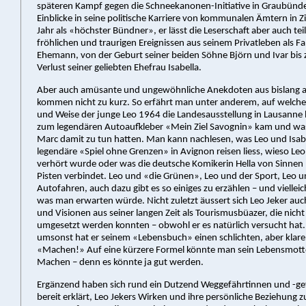
späteren Kampf gegen die Schneekanonen-Initiative in Graubünden
Einblicke in seine politische Karriere von kommunalen Ämtern in Zi
Jahr als «höchster Bündner», er lässt die Leserschaft aber auch te
fröhlichen und traurigen Ereignissen aus seinem Privatleben als F
Ehemann, von der Geburt seiner beiden Söhne Björn und Ivar bis
Verlust seiner geliebten Ehefrau Isabella.
Aber auch amüsante und ungewöhnliche Anekdoten aus bislang a
kommen nicht zu kurz. So erfährt man unter anderem, auf welch
und Weise der junge Leo 1964 die Landesausstellung in Lausanne 
zum legendären Autoaufkleber «Mein Ziel Savognin» kam und was
Marc damit zu tun hatten. Man kann nachlesen, was Leo und Isab
legendäre «Spiel ohne Grenzen» in Avignon reisen liess, wieso Leo
verhört wurde oder was die deutsche Komikerin Hella von Sinnen
Pisten verbindet. Leo und «die Grünen», Leo und der Sport, Leo 
Autofahren, auch dazu gibt es so einiges zu erzählen – und vielleic
was man erwarten würde. Nicht zuletzt äussert sich Leo Jeker auc
und Visionen aus seiner langen Zeit als Tourismusbüazer, die nicht 
umgesetzt werden konnten – obwohl er es natürlich versucht hat.
umsonst hat er seinem «Lebensbuch» einen schlichten, aber klare
«Machen!» Auf eine kürzere Formel könnte man sein Lebensmotto
Machen – denn es könnte ja gut werden.
Ergänzend haben sich rund ein Dutzend Weggefährtinnen und -ge
bereit erklärt, Leo Jekers Wirken und ihre persönliche Beziehung z