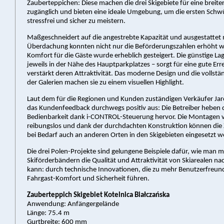
Zauberteppichen: Diese machen die drei Skigebiete für eine breite
zugänglich und bieten eine ideale Umgebung, um die ersten Schw
stressfrei und sicher zu meistern.
Maßgeschneidert auf die angestrebte Kapazität und ausgestattet 
Überdachung konnten nicht nur die Beförderungszahlen erhöht w
Komfort für die Gäste wurde erheblich gesteigert. Die günstige La
jeweils in der Nähe des Hauptparkplatzes – sorgt für eine gute Err
verstärkt deren Attraktivität. Das moderne Design und die vollst
der Galerien machen sie zu einem visuellen Highlight.
Laut dem für die Regionen und Kunden zuständigen Verkäufer Jaro
das Kundenfeedback durchwegs positiv aus: Die Betreiber heben d
Bedienbarkeit dank i-CONTROL-Steuerung hervor. Die Montagen v
reibungslos und dank der durchdachten Konstruktion können die
bei Bedarf auch an anderen Orten in den Skigebieten eingesetzt 
Die drei Polen-Projekte sind gelungene Beispiele dafür, wie man
Skiförderbändern die Qualität und Attraktivität von Skiarealen nac
kann: durch technische Innovationen, die zu mehr Benutzerfreund
Fahrgast-Komfort und Sicherheit führen.
Zauberteppich Skigebiet Kotelnica Białczańska
Anwendung: Anfängergelände
Länge: 75.4 m
Gurtbreite: 600 mm