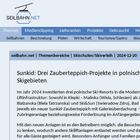
Themen
Medienclipping
Lieferanten
Projekte
Gebraucht
Me
Seilbahnen
Beschneiung
Pisten
Wirtschaft
Tourismus/Gastro
Ski
seilbahn.net | Themenbereiche | Skischulen/Skiverleih | 2024-12-20
Sunkid: Drei Zauberteppich-Projekte in polnisc
Skigebieten
Im Jahr 2024 investierten drei polnische Ski-Resorts in die Modern
Liftinfrastruktur: Sowohl in Klepki – Malinka (Wisla, Schlesien) als
Bialzanska (Biela Tatrzanska) und Ski&Sun (Swieradow Zdroj, Bad 
jeweils ein neuer Sunkid-Zauberteppich mit Galerieüberdachung – 
Zubringeranlage beziehungsweise Förderlösung im Anfängergeländ
Mit den neuen Anlagen ist es den Betreibern möglich, die Besuche
zu lenken, wodurch andere Skiliftanlagen entlastet werden und d
für alle Gäste gesteigert wird. Besonders Anfänger und Familien p