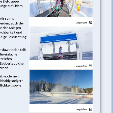
re Zielgruppe
ünge auf Skiern
mit Evo-N-
erden, auch der
ge der Anlagen –
eichbarkeit und
ändige Beleuchtung
sław Bocian fällt
ie einfache
erliefen
 Zauberteppiche
werden.
 mit modernen
hhaltig steigern
lichkeit sowie