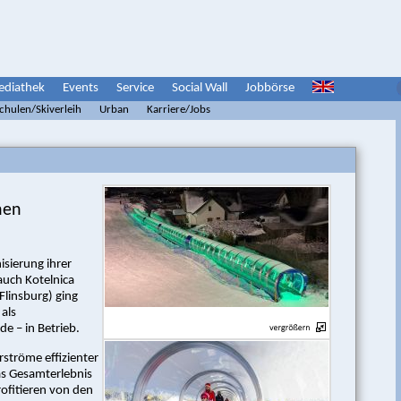
diathek
Events
Service
Social Wall
Jobbörse
schulen/Skiverleih
Urban
Karriere/Jobs
hen
isierung ihrer
 auch Kotelnica
Flinsburg) ging
als
e – in Betrieb.
rströme effizienter
as Gesamterlebnis
rofitieren von den