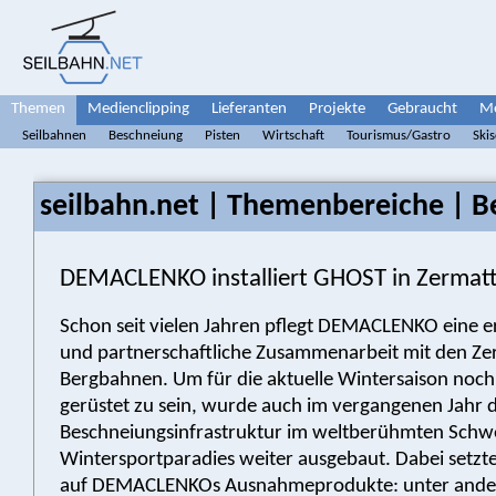
Themen
Medienclipping
Lieferanten
Projekte
Gebraucht
Me
Seilbahnen
Beschneiung
Pisten
Wirtschaft
Tourismus/Gastro
Ski
seilbahn.net | Themenbereiche | B
DEMACLENKO installiert GHOST in Zermat
Schon seit vielen Jahren pflegt DEMACLENKO eine e
und partnerschaftliche Zusammenarbeit mit den Ze
Bergbahnen. Um für die aktuelle Wintersaison noch
gerüstet zu sein, wurde auch im vergangenen Jahr d
Beschneiungsinfrastruktur im weltberühmten Schw
Wintersportparadies weiter ausgebaut. Dabei setzt
auf DEMACLENKOs Ausnahmeprodukte: unter and