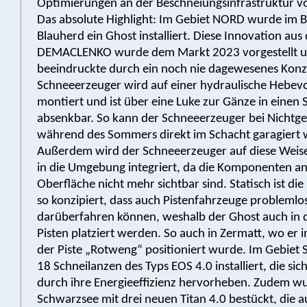
Optimierungen an der Beschneiungsinfrastruktur 
Das absolute Highlight: Im Gebiet NORD wurde im B
Blauherd ein Ghost installiert. Diese Innovation au
DEMACLENKO wurde dem Markt 2023 vorgestellt 
beeindruckte durch ein noch nie dagewesenes Konz
Schneeerzeuger wird auf einer hydraulische Hebev
montiert und ist über eine Luke zur Gänze in einen 
absenkbar. So kann der Schneeerzeuger bei Nichtg
während des Sommers direkt im Schacht garagiert
Außerdem wird der Schneeerzeuger auf diese Weis
in die Umgebung integriert, da die Komponenten an
Oberfläche nicht mehr sichtbar sind. Statisch ist di
so konzipiert, dass auch Pistenfahrzeuge problemlo
darüberfahren können, weshalb der Ghost auch in 
Pisten platziert werden. So auch in Zermatt, wo er i
der Piste „Rotweng“ positioniert wurde. Im Gebie
18 Schneilanzen des Typs EOS 4.0 installiert, die sic
durch ihre Energieeffizienz hervorheben. Zudem w
Schwarzsee mit drei neuen Titan 4.0 bestückt, die a