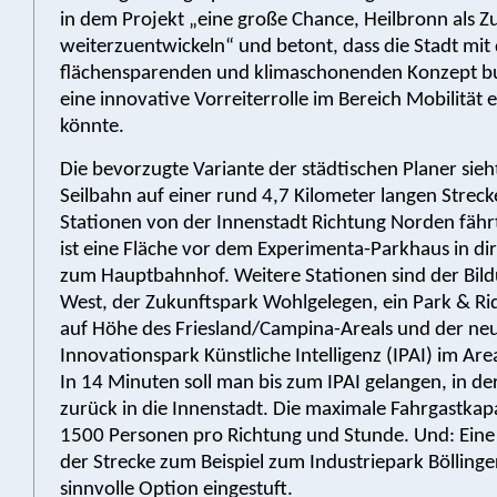
in dem Projekt „eine große Chance, Heilbronn als Z
weiterzuentwickeln“ und betont, dass die Stadt mi
flächensparenden und klimaschonenden Konzept b
eine innovative Vorreiterrolle im Bereich Mobilität
könnte.
Die bevorzugte Variante der städtischen Planer sieht
Seilbahn auf einer rund 4,7 Kilometer langen Streck
Stationen von der Innenstadt Richtung Norden fähr
ist eine Fläche vor dem Experimenta-Parkhaus in di
zum Hauptbahnhof. Weitere Stationen sind der Bi
West, der Zukunftspark Wohlgelegen, ein Park & Ri
auf Höhe des Friesland/Campina-Areals und der ne
Innovationspark Künstliche Intelligenz (IPAI) im Area
In 14 Minuten soll man bis zum IPAI gelangen, in der
zurück in die Innenstadt. Die maximale Fahrgastkapa
1500 Personen pro Richtung und Stunde. Und: Eine
der Strecke zum Beispiel zum Industriepark Böllinge
sinnvolle Option eingestuft.