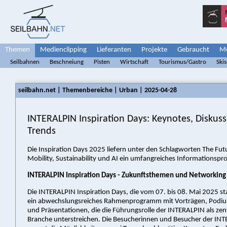
Themen
Medienclipping
Lieferanten
Projekte
Gebraucht
Me
Seilbahnen
Beschneiung
Pisten
Wirtschaft
Tourismus/Gastro
Ski
seilbahn.net | Themenbereiche | Urban | 2025-04-28
INTERALPIN Inspiration Days: Keynotes, Diskus
Trends
Die Inspiration Days 2025 liefern unter den Schlagworten The Fut
Mobility, Sustainability und AI ein umfangreiches Informationsp
INTERALPIN Inspiration Days - Zukunftsthemen und Networking
Die INTERALPIN Inspiration Days, die vom 07. bis 08. Mai 2025 st
ein abwechslungsreiches Rahmenprogramm mit Vorträgen, Podi
und Präsentationen, die die Führungsrolle der INTERALPIN als zent
Branche unterstreichen. Die Besucherinnen und Besucher der IN