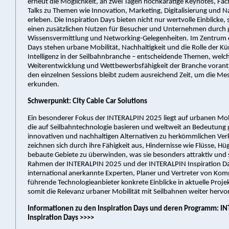
erneut die Möglichkeit, an zwei Tagen hochkarätige Keynotes, Fa
Talks zu Themen wie Innovation, Marketing, Digitalisierung und Na
erleben. Die Inspiration Days bieten nicht nur wertvolle Einblicke
einen zusätzlichen Nutzen für Besucher und Unternehmen durch g
Wissensvermittlung und Networking-Gelegenheiten. Im Zentrum d
Days stehen urbane Mobilität, Nachhaltigkeit und die Rolle der Kü
Intelligenz in der Seilbahnbranche – entscheidende Themen, welch
Weiterentwicklung und Wettbewerbsfähigkeit der Branche vorant
den einzelnen Sessions bleibt zudem ausreichend Zeit, um die Mes
erkunden.
Schwerpunkt: City Cable Car Solutions
Ein besonderer Fokus der INTERALPIN 2025 liegt auf urbanen Mob
die auf Seilbahntechnologie basieren und weltweit an Bedeutung
innovativen und nachhaltigen Alternativen zu herkömmlichen Ver
zeichnen sich durch ihre Fähigkeit aus, Hindernisse wie Flüsse, Hü
bebaute Gebiete zu überwinden, was sie besonders attraktiv und 
Rahmen der INTERALPIN 2025 und der INTERALPIN Inspiration D
international anerkannte Experten, Planer und Vertreter von K
führende Technologieanbieter konkrete Einblicke in aktuelle Proj
somit die Relevanz urbaner Mobilität mit Seilbahnen weiter herv
Informationen zu den Inspiration Days und deren Programm: I
Inspiration Days >>>>