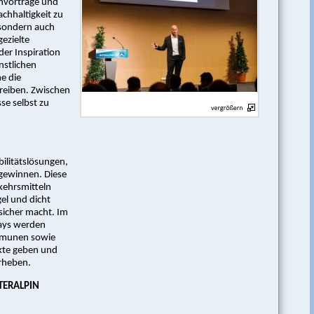
chvorträge und
chhaltigkeit zu
, sondern auch
ezielte
er Inspiration
nstlichen
e die
reiben. Zwischen
se selbst zu
ilitätslösungen,
 gewinnen. Diese
kehrsmitteln
gel und dicht
sicher macht. Im
ays werden
ommunen sowie
ekte geben und
orheben.
NTERALPIN