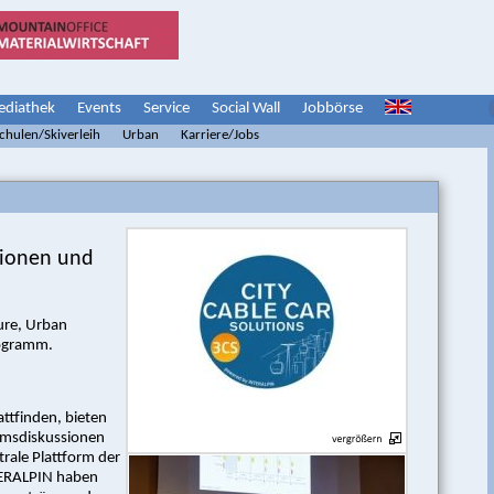
diathek
Events
Service
Social Wall
Jobbörse
schulen/Skiverleih
Urban
Karriere/Jobs
sionen und
ure, Urban
rogramm.
attfinden, bieten
umsdiskussionen
rale Plattform der
TERALPIN haben