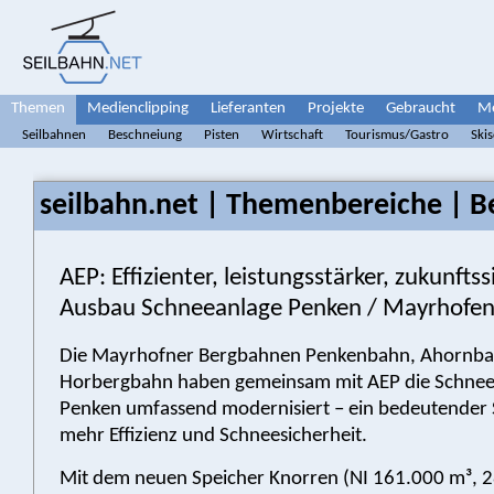
Themen
Medienclipping
Lieferanten
Projekte
Gebraucht
Me
Seilbahnen
Beschneiung
Pisten
Wirtschaft
Tourismus/Gastro
Ski
seilbahn.net | Themenbereiche | B
AEP: Effizienter, leistungsstärker, zukunftss
Ausbau Schneeanlage Penken / Mayrhofe
Die Mayrhofner Bergbahnen Penkenbahn, Ahornba
Horbergbahn haben gemeinsam mit AEP die Schne
Penken umfassend modernisiert – ein bedeutender S
mehr Effizienz und Schneesicherheit.
Mit dem neuen Speicher Knorren (NI 161.000 m³, 