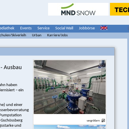
diathek
Events
Service
Social Wall
Jobbörse
schulen/Skiverleih
Urban
Karriere/Jobs
r - Ausbau
ahn haben
nisiert – ein
e) und einer
asserbevorratung
e Pumpstation
n Gschössberg
gsstarke und