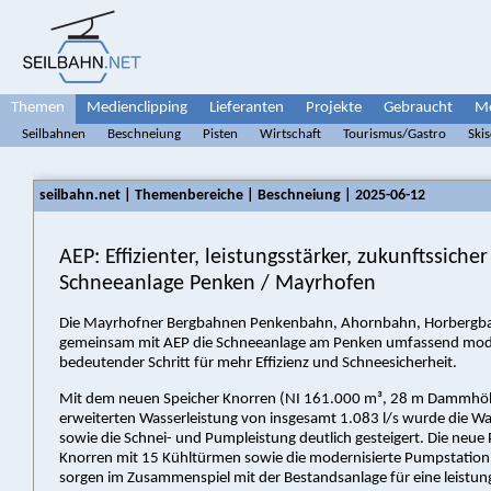
Themen
Medienclipping
Lieferanten
Projekte
Gebraucht
Me
Seilbahnen
Beschneiung
Pisten
Wirtschaft
Tourismus/Gastro
Ski
seilbahn.net | Themenbereiche | Beschneiung | 2025-06-12
AEP: Effizienter, leistungsstärker, zukunftssiche
Schneeanlage Penken / Mayrhofen
Die Mayrhofner Bergbahnen Penkenbahn, Ahornbahn, Horbergb
gemeinsam mit AEP die Schneeanlage am Penken umfassend moder
bedeutender Schritt für mehr Effizienz und Schneesicherheit.
Mit dem neuen Speicher Knorren (NI 161.000 m³, 28 m Dammhöh
erweiterten Wasserleistung von insgesamt 1.083 l/s wurde die W
sowie die Schnei- und Pumpleistung deutlich gesteigert. Die neu
Knorren mit 15 Kühltürmen sowie die modernisierte Pumpstatio
sorgen im Zusammenspiel mit der Bestandsanlage für eine leistun