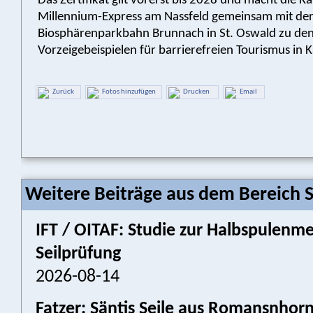
Das Zertifikat gilt vorerst bis 2028 und macht die 
Millennium-Express am Nassfeld gemeinsam mit de
Biosphärenparkbahn Brunnach in St. Oswald zu de
Vorzeigebeispielen für barrierefreien Tourismus in 
Zurück
Fotos hinzufügen
Drucken
Email
Weitere Beiträge aus dem Bereich 
IFT / OITAF: Studie zur Halbspulenm
Seilprüfung
2026-08-14
Fatzer: Säntis Seile aus Romansnhor