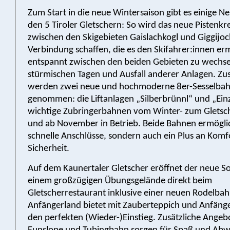
Zum Start in die neue Wintersaison gibt es einige N
den 5 Tiroler Gletschern: So wird das neue Pistenkr
zwischen den Skigebieten Gaislachkogl und Giggijoc
Verbindung schaffen, die es den Skifahrer:innen erm
entspannt zwischen den beiden Gebieten zu wechsel
stürmischen Tagen und Ausfall anderer Anlagen. Zus
werden zwei neue und hochmoderne 8er-Sesselbahn
genommen: die Liftanlagen „Silberbrünnl“ und „Einz
wichtige Zubringerbahnen vom Winter- zum Gletsch
und ab November in Betrieb. Beide Bahnen ermögli
schnelle Anschlüsse, sondern auch ein Plus an Komf
Sicherheit.
Auf dem Kaunertaler Gletscher eröffnet der neue So
einem großzügigen Übungsgelände direkt beim
Gletscherrestaurant inklusive einer neuen Rodelbah
Anfängerland bietet mit Zauberteppich und Anfängerl
den perfekten (Wieder-)Einstieg. Zusätzliche Angeb