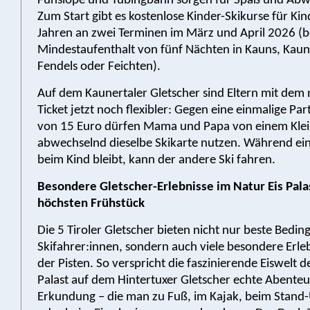
Funslope und Tubingbahn sorgen für Spaß und Abw
Zum Start gibt es kostenlose Kinder-Skikurse für Kin
Jahren an zwei Terminen im März und April 2026 (b
Mindestaufenthalt von fünf Nächten in Kauns, Kaun
Fendels oder Feichten).
Auf dem Kaunertaler Gletscher sind Eltern mit dem
Ticket jetzt noch flexibler: Gegen eine einmalige P
von 15 Euro dürfen Mama und Papa von einem Kle
abwechselnd dieselbe Skikarte nutzen. Während ein 
beim Kind bleibt, kann der andere Ski fahren.
Besondere Gletscher-Erlebnisse im Natur Eis Pal
höchsten Frühstück
Die 5 Tiroler Gletscher bieten nicht nur beste Bedi
Skifahrer:innen, sondern auch viele besondere Erleb
der Pisten. So verspricht die faszinierende Eiswelt d
Palast auf dem Hintertuxer Gletscher echte Abenteu
Erkundung – die man zu Fuß, im Kajak, beim Stand