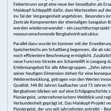
Fieberbrunn sorgt eine neue 6er-Sesselbahn als Ersa
Maiskopf-Schlepplift dafür, dass Wartezeiten auf 
ins Tal der Vergangenheit angehören. Besonders in
Zentrale Komponenten der ehemaligen Sassgalun-Ba
werden wiederverwendet – ein Leuchtturmprojekt 
ressourcenschonende Bergbahninfrastruktur.
Parallel dazu wurde im Sommer mit der Erweiterun
Speicherteichs am Schattberg begonnen, die ab näc
noch effizientere Beschneiung ermöglicht. Zusätzlic
neue Funcross-Strecke am Schanteilift in Leogang d
Erlebnisangebot für alle Altersgruppen. „Zehn Jahre 
seiner heutigen Dimension stehen für eine konsequ
Weiterentwicklung, getragen von den Werten Inno
Qualität. Mit 80 Jahren Saalbacher und 75 Jahren 
Bergbahnen blicken wir auf eine Erfolgsgeschichte z
Pioniergeist, unternehmerischem Weitblick und reg
Verbundenheit geprägt ist. Das Maiskopf-Projekt ve
Pioniergeist, der uns seit Jahrzehnten antreibt – Be