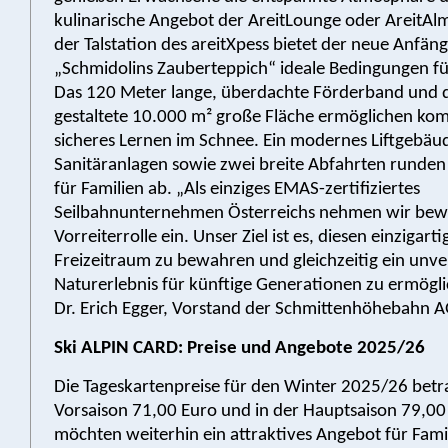
kulinarische Angebot der AreitLounge oder AreitAl
der Talstation des areitXpess bietet der neue Anfän
„Schmidolins Zauberteppich“ ideale Bedingungen für
Das 120 Meter lange, überdachte Förderband und 
gestaltete 10.000 m² große Fläche ermöglichen kom
sicheres Lernen im Schnee. Ein modernes Liftgebäu
Sanitäranlagen sowie zwei breite Abfahrten runde
für Familien ab. „Als einziges EMAS-zertifiziertes
Seilbahnunternehmen Österreichs nehmen wir bewu
Vorreiterrolle ein. Unser Ziel ist es, diesen einzigar
Freizeitraum zu bewahren und gleichzeitig ein unve
Naturerlebnis für künftige Generationen zu ermögli
Dr. Erich Egger, Vorstand der Schmittenhöhebahn A
Ski ALPIN CARD: Preise und Angebote 2025/26
Die Tageskartenpreise für den Winter 2025/26 betr
Vorsaison 71,00 Euro und in der Hauptsaison 79,00
möchten weiterhin ein attraktives Angebot für Famil