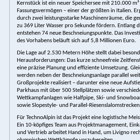
Kernstück ist ein neuer Speichersee mit 210.000 m³
Fassungsvermögen – einer der größten in Italien. Er
durch zwei leistungsstarke Maschinenräume, die g
zu 369 Liter Wasser pro Sekunde fördern. Entlang d
entstehen 74 neue Beschneiungspunkte. Das Invest
des Vorhabens beläuft sich auf 5,8 Millionen Euro.
Die Lage auf 2.530 Metern Höhe stellt dabei beson
Herausforderungen: Das kurze schneefreie Zeitfenst
eine präzise Planung und effiziente Umsetzung. Glei
werden neben der Beschneiungsanlage parallel wei
Großprojekte realisiert – darunter eine neue Aufsti
Parkhaus mit über 500 Stellplätzen sowie verschie
Wettkampfanlagen wie Halfpipe, Ski- und Snowboa
sowie Slopestyle- und Parallel-Riesenslalomstrecken
Für TechnoAlpin ist das Projekt eine logistische Meis
Ein 10-köpfiges Team aus Projektmanagement, Einka
und Vertrieb arbeitet Hand in Hand, um Livigno recht