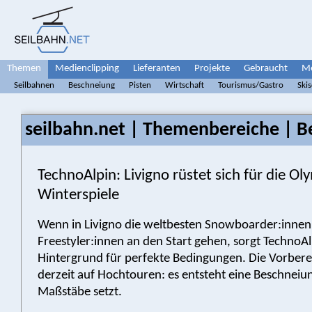
Themen
Medienclipping
Lieferanten
Projekte
Gebraucht
Me
Seilbahnen
Beschneiung
Pisten
Wirtschaft
Tourismus/Gastro
Ski
seilbahn.net | Themenbereiche | B
TechnoAlpin: Livigno rüstet sich für die O
Winterspiele
Wenn in Livigno die weltbesten Snowboarder:inne
Freestyler:innen an den Start gehen, sorgt TechnoAl
Hintergrund für perfekte Bedingungen. Die Vorbere
derzeit auf Hochtouren: es entsteht eine Beschneiu
Maßstäbe setzt.