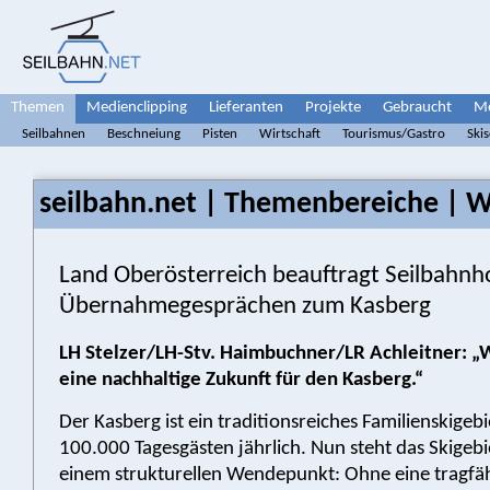
Themen
Medienclipping
Lieferanten
Projekte
Gebraucht
Me
Seilbahnen
Beschneiung
Pisten
Wirtschaft
Tourismus/Gastro
Ski
seilbahn.net | Themenbereiche | W
Land Oberösterreich beauftragt Seilbahnh
Übernahmegesprächen zum Kasberg
LH Stelzer/LH-Stv. Haimbuchner/LR Achleitner: „
eine nachhaltige Zukunft für den Kasberg.“
Der Kasberg ist ein traditionsreiches Familienskigeb
100.000 Tagesgästen jährlich. Nun steht das Skigebi
einem strukturellen Wendepunkt: Ohne eine tragfä