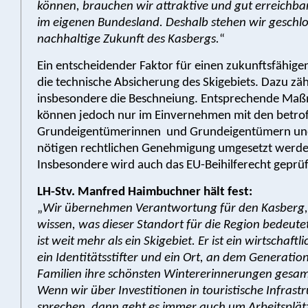
können, brauchen wir attraktive und gut erreichb
im eigenen Bundesland. Deshalb stehen wir geschlo
nachhaltige Zukunft des Kasbergs.
“
Ein entscheidender Faktor für einen zukunftsfähigen
die technische Absicherung des Skigebiets. Dazu zäh
insbesondere die Beschneiung. Entsprechende M
können jedoch nur im Einvernehmen mit den betro
Grundeigentümerinnen und Grundeigentümern un
nötigen rechtlichen Genehmigung umgesetzt werde
Insbesondere wird auch das EU-Beihilferecht geprüf
LH-Stv. Manfred Haimbuchner hält fest:
„
Wir übernehmen Verantwortung für den Kasberg, 
wissen, was dieser Standort für die Region bedeute
ist weit mehr als ein Skigebiet. Er ist ein wirtschaftl
ein Identitätsstifter und ein Ort, an dem Generatio
Familien ihre schönsten Wintererinnerungen gesa
Wenn wir über Investitionen in touristische Infrast
sprechen, dann geht es immer auch um Arbeitsplät