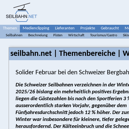
Themen
Medienclipping
Lieferanten
Projekte
Gebraucht
Me
Seilbahnen
Beschneiung
Pisten
Wirtschaft
Tourismus/Gastro
Ski
seilbahn.net | Themenbereiche | W
Solider Februar bei den Schweizer Bergba
Die Schweizer Seilbahnen verzeichnen in der Wint
2025/26 bislang ein mehrheitlich positives Ergebn
liegen die Gästezahlen bis nach den Sportferien 3
ausserordentlich starken Vorjahr, gegenüber dem
Fünfjahresdurchschnitt jedoch 12 % höher. Der zu
Winter war insbesondere für kleinere, tiefer geleg
herausfordernd. Der Kälteeinbruch und die Schnee