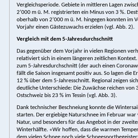
Vergleichsperiode. Gebiete in mittleren Lagen zwis
2’000 m ü. M. registrierten ein Minus von 3 %. Des
oberhalb von 2’000 m ü. M. hingegen konnten im V
Vorjahr einen Gästezuwachs erzielen (vgl. Abb. 2).
Vergleich mit dem 5-Jahresdurchschnitt
Das gegenüber dem Vorjahr in vielen Regionen verh
relativiert sich in einem längeren zeitlichen Kontext
zum 5-Jahresdurchschnitt (der auch einen Coronaw
fällt die Saison insgesamt positiv aus. So lagen die E
12 % über dem 5-Jahresschnitt. Regional zeigen sic
deutliche Unterschiede: Die Zuwächse reichen von 3
Ostschweiz bis 23 % im Tessin (vgl. Abb. 3).
Dank technischer Beschneiung konnte die Wintersai
starten. Der ergiebige Naturschnee im Februar war w
Natur, und besonders für das Angebot in der zweit
Winterhälfte. «Wir hoffen, dass die warmen Tempe
dem vielen Schnee noch viele Schneesportbegeistert