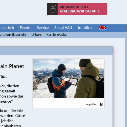
diathek
Events
Service
Social Wall
Jobbörse
schulen/Skiverleih
Urban
Karriere/Jobs
ain Planet
tät.
vor, die den
g gezielt
tion sowie das
ligence“.
o um flexible
 werden. Gäste
jährlich –
zur planbaren