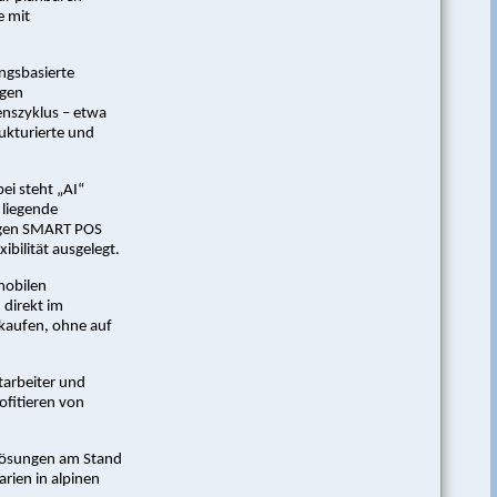
e mit
ngsbasierte
rgen
enszyklus – etwa
ukturierte und
ei steht „AI“
 liegende
rigen SMART POS
bilität ausgelegt.
mobilen
 direkt im
rkaufen, ohne auf
tarbeiter und
rofitieren von
 Lösungen am Stand
rien in alpinen