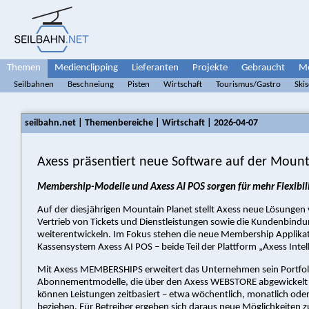
Themen
Medienclipping
Lieferanten
Projekte
Gebraucht
Me
Seilbahnen
Beschneiung
Pisten
Wirtschaft
Tourismus/Gastro
Ski
seilbahn.net | Themenbereiche | Wirtschaft | 2026-04-07
Axess präsentiert neue Software auf der Mount
Membership-Modelle und Axess AI POS sorgen für mehr Flexibili
Auf der diesjährigen Mountain Planet stellt Axess neue Lösungen 
Vertrieb von Tickets und Dienstleistungen sowie die Kundenbindun
weiterentwickeln. Im Fokus stehen die neue Membership Applika
Kassensystem Axess AI POS – beide Teil der Plattform „Axess Intel
Mit Axess MEMBERSHIPS erweitert das Unternehmen sein Portfoli
Abonnementmodelle, die über den Axess WEBSTORE abgewickelt
können Leistungen zeitbasiert – etwa wöchentlich, monatlich oder 
beziehen. Für Betreiber ergeben sich daraus neue Möglichkeiten 