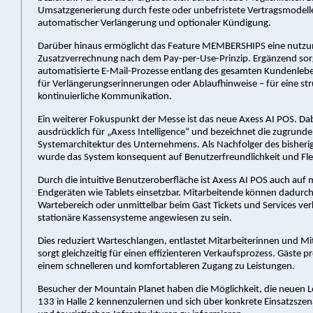
Umsatzgenerierung durch feste oder unbefristete Vertragsmodell
automatischer Verlängerung und optionaler Kündigung.
Darüber hinaus ermöglicht das Feature MEMBERSHIPS eine nutzu
Zusatzverrechnung nach dem Pay-per-Use-Prinzip. Ergänzend so
automatisierte E-Mail-Prozesse entlang des gesamten Kundenleb
für Verlängerungserinnerungen oder Ablaufhinweise – für eine str
kontinuierliche Kommunikation.
Ein weiterer Fokuspunkt der Messe ist das neue Axess AI POS. Dab
ausdrücklich für „Axess Intelligence“ und bezeichnet die zugrunde
Systemarchitektur des Unternehmens. Als Nachfolger des bishe
wurde das System konsequent auf Benutzerfreundlichkeit und Flexi
Durch die intuitive Benutzeroberfläche ist Axess AI POS auch auf 
Endgeräten wie Tablets einsetzbar. Mitarbeitende können dadurch
Wartebereich oder unmittelbar beim Gast Tickets und Services ve
stationäre Kassensysteme angewiesen zu sein.
Dies reduziert Warteschlangen, entlastet Mitarbeiterinnen und Mi
sorgt gleichzeitig für einen effizienteren Verkaufsprozess. Gäste p
einem schnelleren und komfortableren Zugang zu Leistungen.
Besucher der Mountain Planet haben die Möglichkeit, die neuen
133 in Halle 2 kennenzulernen und sich über konkrete Einsatzszena