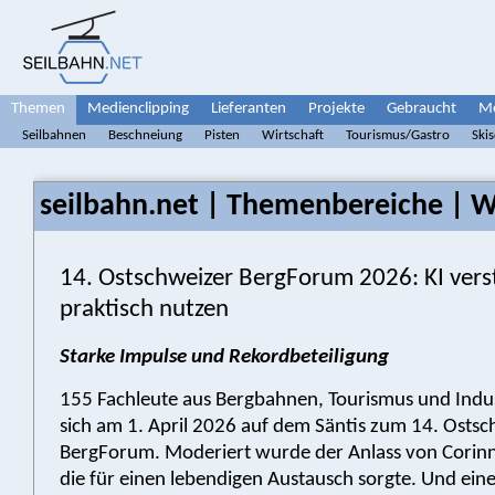
Themen
Medienclipping
Lieferanten
Projekte
Gebraucht
Me
Seilbahnen
Beschneiung
Pisten
Wirtschaft
Tourismus/Gastro
Ski
seilbahn.net | Themenbereiche | W
14. Ostschweizer BergForum 2026: KI ver
praktisch nutzen
Starke Impulse und Rekordbeteiligung
155 Fachleute aus Bergbahnen, Tourismus und Indus
sich am 1. April 2026 auf dem Säntis zum 14. Ostsc
BergForum. Moderiert wurde der Anlass von Corinn
die für einen lebendigen Austausch sorgte. Und ein