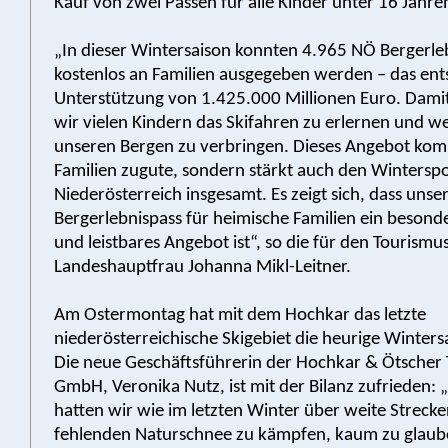
Kauf von zwei Pässen für alle Kinder unter 16 Jahre
„In dieser Wintersaison konnten 4.965 NÖ Bergerle
kostenlos an Familien ausgegeben werden – das ents
Unterstützung von 1.425.000 Millionen Euro. Dami
wir vielen Kindern das Skifahren zu erlernen und wer
unseren Bergen zu verbringen. Dieses Angebot kom
Familien zugute, sondern stärkt auch den Winterspo
Niederösterreich insgesamt. Es zeigt sich, dass unse
Bergerlebnispass für heimische Familien ein besonde
und leistbares Angebot ist“, so die für den Tourismu
Landeshauptfrau Johanna Mikl-Leitner.
Am Ostermontag hat mit dem Hochkar das letzte
niederösterreichische Skigebiet die heurige Winters
Die neue Geschäftsführerin der Hochkar & Ötscher
GmbH, Veronika Nutz, ist mit der Bilanz zufrieden
hatten wir wie im letzten Winter über weite Streck
fehlenden Naturschnee zu kämpfen, kaum zu glaube