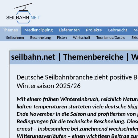
Themen
Medienclipping
Lieferanten
Projekte
Gebraucht
Me
Seilbahnen
Beschneiung
Pisten
Wirtschaft
Tourismus/Gastro
Ski
seilbahn.net | Themenbereiche | W
Deutsche Seilbahnbranche zieht positive Bi
Wintersaison 2025/26
Mit einem frühen Wintereinbruch, reichlich Natu
kalten Temperaturen starteten viele deutsche Skig
Ende November in die Saison und profitierten von
Bedingungen für die technische Beschneiung. Diese
erneut – insbesondere bei zunehmend wechselnde
Witterungsverläufen – einen wichtigen Beitrag zu