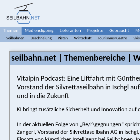
Themen
Medienclipping
Lieferanten
Projekte
Gebraucht
Me
Seilbahnen
Beschneiung
Pisten
Wirtschaft
Tourismus/Gastro
Ski
seilbahn.net | Themenbereiche | W
Vitalpin Podcast: Eine Liftfahrt mit Günthe
Vorstand der Silvrettaseilbahn in Ischgl au
und in die Zukunft
KI bringt zusätzliche Sicherheit und Innovation auf d
In der aktuellen Folge von „Be/r\gegnungen“ spric
Zangerl, Vorstand der Silvrettaseilbahn AG in Ischgl
Einsatz von künstlicher Intelligenz bei Seilbahnen. 