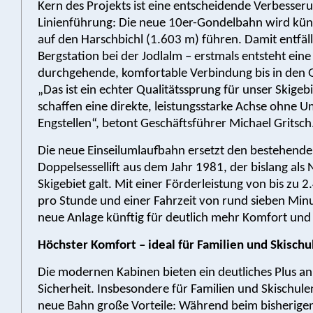
Kern des Projekts ist eine entscheidende Verbesser
Linienführung: Die neue 10er-Gondelbahn wird künft
auf den Harschbichl (1.603 m) führen. Damit entfällt
Bergstation bei der Jodlalm – erstmals entsteht eine
durchgehende, komfortable Verbindung bis in den G
„Das ist ein echter Qualitätssprung für unser Skigebi
schaffen eine direkte, leistungsstarke Achse ohne
Engstellen“, betont Geschäftsführer Michael Gritsch
Die neue Einseilumlaufbahn ersetzt den bestehend
Doppelsessellift aus dem Jahr 1981, der bislang als
Skigebiet galt. Mit einer Förderleistung von bis zu 
pro Stunde und einer Fahrzeit von rund sieben Minu
neue Anlage künftig für deutlich mehr Komfort und E
Höchster Komfort – ideal für Familien und Skischu
Die modernen Kabinen bieten ein deutliches Plus a
Sicherheit. Insbesondere für Familien und Skischulen
neue Bahn große Vorteile: Während beim bisherigen 