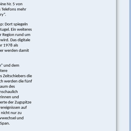
bine Nr. 5 von
s Telefons mehr
ry“.
op: Dort spiegeln
Kugel. Ein weiteres
er Region rund um
wird. Das digitale
hr 1978 als
her werden damit
ze“ und dem
tere
s Zeitschiebers die
ch werden die fünf
 Raum des
nschaulich
erinnen und
rte der Zugspitze
ereignissen auf
 nicht nur zu
ivwechsel und
 Span.