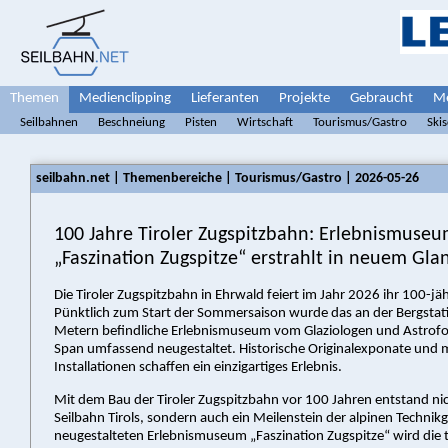
Themen
Medienclipping
Lieferanten
Projekte
Gebraucht
Me
Seilbahnen
Beschneiung
Pisten
Wirtschaft
Tourismus/Gastro
Ski
seilbahn.net | Themenbereiche | Tourismus/Gastro | 2026-05-26
100 Jahre Tiroler Zugspitzbahn: Erlebnismuse
„Faszination Zugspitze“ erstrahlt in neuem Gla
Die Tiroler Zugspitzbahn in Ehrwald feiert im Jahr 2026 ihr 100-jä
Pünktlich zum Start der Sommersaison wurde das an der Bergstat
Metern befindliche Erlebnismuseum vom Glaziologen und Astrof
Span umfassend neugestaltet. Historische Originalexponate und 
Installationen schaffen ein einzigartiges Erlebnis.
Mit dem Bau der Tiroler Zugspitzbahn vor 100 Jahren entstand nic
Seilbahn Tirols, sondern auch ein Meilenstein der alpinen Technik
neugestalteten Erlebnismuseum „Faszination Zugspitze“ wird die t