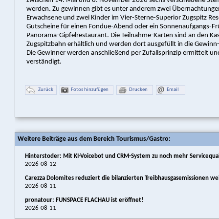
zwischen 14. Mai und 8. November 2026 sechs verschiedene St
werden. Zu gewinnen gibt es unter anderem zwei Übernachtungen
Erwachsene und zwei Kinder im Vier-Sterne-Superior Zugspitz Res
Gutscheine für einen Fondue-Abend oder ein Sonnenaufgangs-Fr
Panorama-Gipfelrestaurant. Die Teilnahme-Karten sind an den Kas
Zugspitzbahn erhältlich und werden dort ausgefüllt in die Gewin
Die Gewinner werden anschließend per Zufallsprinzip ermittelt und 
verständigt.
Zurück
Fotos hinzufügen
Drucken
Email
Weitere Beiträge aus dem Bereich Tourismus/Gastro:
Hinterstoder: Mit KI-Voicebot und CRM-System zu noch mehr Servicequal
2026-08-12
Carezza Dolomites reduziert die bilanzierten Treibhausgasemissionen we
2026-08-11
pronatour: FUNSPACE FLACHAU ist eröffnet!
2026-08-11