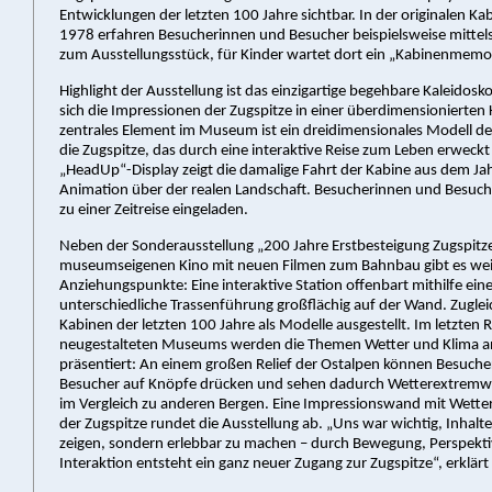
Entwicklungen der letzten 100 Jahre sichtbar. In der originalen Ka
1978 erfahren Besucherinnen und Besucher beispielsweise mittel
zum Ausstellungsstück, für Kinder wartet dort ein „Kabinenmemo
Highlight der Ausstellung ist das einzigartige begehbare Kaleidosk
sich die Impressionen der Zugspitze in einer überdimensionierten 
zentrales Element im Museum ist ein dreidimensionales Modell d
die Zugspitze, das durch eine interaktive Reise zum Leben erweckt 
„HeadUp“-Display zeigt die damalige Fahrt der Kabine aus dem Ja
Animation über der realen Landschaft. Besucherinnen und Besuc
zu einer Zeitreise eingeladen.
Neben der Sonderausstellung „200 Jahre Erstbesteigung Zugspit
museumseigenen Kino mit neuen Filmen zum Bahnbau gibt es wei
Anziehungspunkte: Eine interaktive Station offenbart mithilfe eine
unterschiedliche Trassenführung großflächig auf der Wand. Zuglei
Kabinen der letzten 100 Jahre als Modelle ausgestellt. Im letzten
neugestalteten Museums werden die Themen Wetter und Klima a
präsentiert: An einem großen Relief der Ostalpen können Besuch
Besucher auf Knöpfe drücken und sehen dadurch Wetterextremwe
im Vergleich zu anderen Bergen. Eine Impressionswand mit Wetter
der Zugspitze rundet die Ausstellung ab. „Uns war wichtig, Inhalte
zeigen, sondern erlebbar zu machen – durch Bewegung, Perspekt
Interaktion entsteht ein ganz neuer Zugang zur Zugspitze“, erklärt