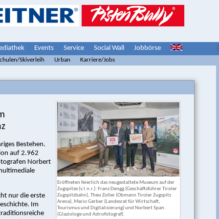
diathek
Events
Service
Social Wall
Jobbörse
schulen/Skiverleih
Urban
Karriere/Jobs
um
nz
hriges Bestehen.
ion auf 2.962
otografen Norbert
multimediale
Eröffneten feierlich das neugestaltete Museum auf der
Zugspitze (v.l.n.r.): Franz Dengg (Geschäftsführer Tiroler
ht nur die erste
Zugspitzbahn), Theo Zoller (Obmann Tiroler Zugspitz
Arena), Mario Gerber (Landesrat für Wirtschaft,
geschichte. Im
Tourismus und Digitalisierung) und Norbert Span
raditionsreiche
(Glaziologe und Astrofotograf).