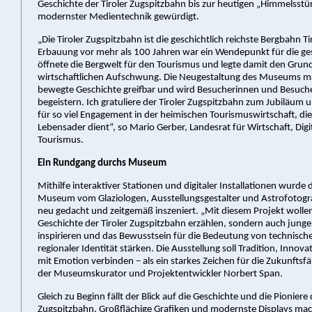
Geschichte der Tiroler Zugspitzbahn bis zur heutigen „Himmelsstü
modernster Medientechnik gewürdigt.
„Die Tiroler Zugspitzbahn ist die geschichtlich reichste Bergbahn Tir
Erbauung vor mehr als 100 Jahren war ein Wendepunkt für die ge
öffnete die Bergwelt für den Tourismus und legte damit den Grund
wirtschaftlichen Aufschwung. Die Neugestaltung des Museums m
bewegte Geschichte greifbar und wird Besucherinnen und Besuche
begeistern. Ich gratuliere der Tiroler Zugspitzbahn zum Jubiläum
für so viel Engagement in der heimischen Tourismuswirtschaft, die u
Lebensader dient“, so Mario Gerber, Landesrat für Wirtschaft, Digi
Tourismus.
Ein Rundgang durchs Museum
Mithilfe interaktiver Stationen und digitaler Installationen wurde
Museum vom Glaziologen, Ausstellungsgestalter und Astrofotogr
neu gedacht und zeitgemäß inszeniert. „Mit diesem Projekt wollen 
Geschichte der Tiroler Zugspitzbahn erzählen, sondern auch jun
inspirieren und das Bewusstsein für die Bedeutung von technisch
regionaler Identität stärken. Die Ausstellung soll Tradition, Innov
mit Emotion verbinden – als ein starkes Zeichen für die Zukunftsfäh
der Museumskurator und Projektentwickler Norbert Span.
Gleich zu Beginn fällt der Blick auf die Geschichte und die Pioniere 
Zugspitzbahn. Großflächige Grafiken und modernste Displays mac