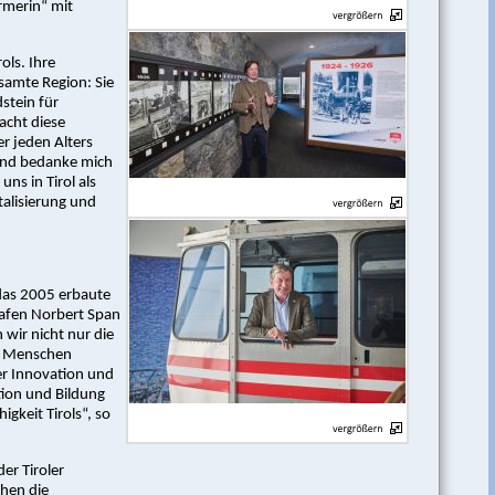
rmerin“ mit
ols. Ihre
samte Region: Sie
stein für
acht diese
r jeden Alters
 und bedanke mich
ns in Tirol als
talisierung und
 das 2005 erbaute
afen Norbert Span
wir nicht nur die
ge Menschen
er Innovation und
ation und Bildung
igkeit Tirols“, so
der Tiroler
hen die