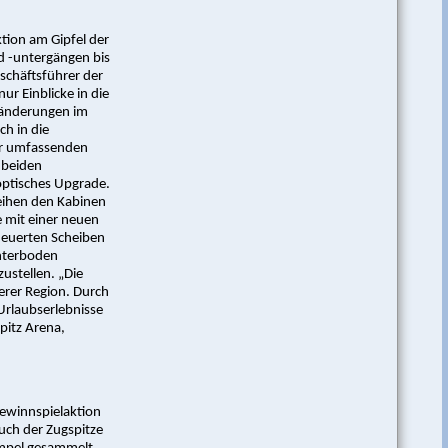
tion am Gipfel der
d -untergängen bis
schäftsführer der
ur Einblicke in die
eränderungen im
ch in die
er umfassenden
 beiden
optisches Upgrade.
leihen den Kabinen
 mit einer neuen
neuerten Scheiben
nterboden
zustellen. „Die
serer Region. Durch
 Urlaubserlebnisse
pitz Arena,
Gewinnspielaktion
ch der Zugspitze