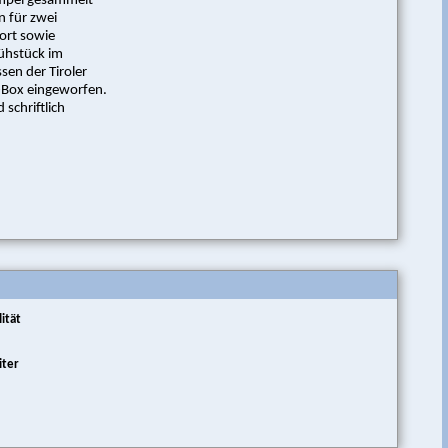
empel gesammelt
 für zwei
ort sowie
ühstück im
sen der Tiroler
n-Box eingeworfen.
schriftlich
ität
iter