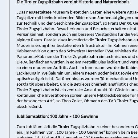
Die Tiroler Zugspitzbahn vereint Historie und Naturerlebnis
„Das neugestaltete Museum bietet den Gästen eine weitere Attrak
Zugspitze mit beeindruckenden Bildern von Sonnenaufgängen un
zur Technik und der Geschichte der Zugspitze“, so Franz Dengg, Ge
Tiroler Zugspitzbahn. Besucherinnen und Besucher erhalten nicht n
Vergangenheit, sondern auch ein besseres Verständnis für die V
alpinen Raum. Parallel dazu investierte die Tiroler Zugspitzbahn au
Modernisierung ihrer bestehenden Infrastruktur. Im Rahmen ein
Kabinenrevision durch den Schweizer Hersteller CWA erhielten die
Panorama-Kabinen der Tiroler Zugspitzbahn ein technisches und 
Die Außenflächen wurden in edlem Metallic-Blau lackiert und ver
so einen modernen Auftritt. Auch im Innenraum wurde die Kabine
Lackierung in Weißaluminium, einem neuen Bodenbelag sowie er
optisch aufgefrischt. Darüber hinaus wurden Türmechanik und U
sorgfältig überarbeitet, um die Betriebssicherheit langfristig sicher
Tiroler Zugspitzbahn ist ein zentraler Anlaufpunkt für Gäste in un
kontinuierliche Investitionen sorgen unsere Mitgliedsbetriebe für
der besonderen Art“, so Theo Zoller, Obmann des TVB Tiroler Zugs
abschließend.
Jubiläumsaktion: 100 Jahre – 100 Gewinne
Zum Jubiläum lädt die Tiroler Zugspitzbahn zu einer besonderen 
ein. Im Rahmen von „100 Jahre – 100 Gewinne“ können beim Besu