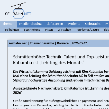
Themen
Medienclipping
Lieferanten
Projekte
Gebraucht
Me
Seilbahnen
Beschneiung
Pisten
Wirtschaft
Tourismus/Gastro
Ski
seilbahn.net | Themenbereiche | Karriere | 2026-05-26
Schmittenhöhe: Technik, Talent und Top-Leistu
Kabamba ist „Lehrling des Monats“
Die Wirtschaftskammer Salzburg zeichnet mit Kim Kabamba ber
Mal einen Lehrling der Schmittenhöhebahn AG in Zell am See aus
Signal für hochwertige Ausbildung und Frauen in technischen B
Ausgezeichnete Nachwuchskraft: Kim Kabamba ist „Lehrling de
2026“
Große Anerkennung für außergewöhnliches Engagement und her
Leistungen: Kim Kabamba, Lehrling bei der Schmittenhöhebahn A