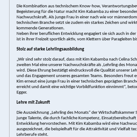
Die Kombination aus technischem Know-how, Verantwortungsbe
Begeisterung für die Natur macht Kim Kabamba zu einer besonders
Nachwuchskraft. Als junge Frau in einer nach wie vor männerdom
technischen Branche setzt sie zudem ein starkes Zeichen und wirkt 
kommende Generationen.
Neben ihrer beruflichen Entwicklung engagiert sie sich auch in de
ist in ihrer Freizeit sportlich aktiv, vom Klettern über Paragleiten b
Stolz auf starke Lehrlingsausbildung
„Wir sind sehr stolz darauf, dass mit Kim Kabamba nach Celina Sc
zweiten Mal eine unserer Nachwuchskräfte als ‚Lehrling des Mona
wird. Diese Ehrung bestätigt eindrucksvoll die Qualität unserer Le
und das Engagement unseres gesamten Teams. Besonders freut es
Kim erneut eine junge Frau in einer technischen geprägten Branch
erreicht und damit eine wichtige Vorbildfunktion einnimmt“, beto
Egger.
Lehre mit Zukunft
Die Auszeichnung „Lehrling des Monats“ der Wirtschaftskammer 
junge Talente, die durch fachliche Kompetenz, Einsatzbereitschaft
Entwicklung hervorstechen. Mit Kim Kabamba wird eine Nachwuc
ausgezeichnet, die beispielhaft für die Attraktivität und Vielfalt te
Lehrberufe steht.