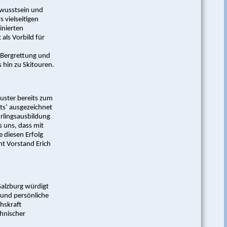
wusstsein und
 vielseitigen
inierten
als Vorbild für
r Bergrettung und
is hin zu Skitouren.
huster bereits zum
ts‘ ausgezeichnet
hrlingsausbildung
 uns, dass mit
e diesen Erfolg
nt Vorstand Erich
Salzburg würdigt
 und persönliche
hskraft
chnischer