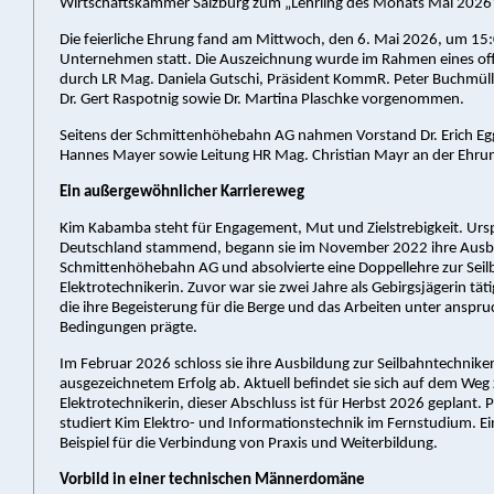
Wirtschaftskammer Salzburg zum „Lehrling des Monats Mai 2026“
Die feierliche Ehrung fand am Mittwoch, den 6. Mai 2026, um 15:
Unternehmen statt. Die Auszeichnung wurde im Rahmen eines offi
durch LR Mag. Daniela Gutschi, Präsident KommR. Peter Buchmüll
Dr. Gert Raspotnig sowie Dr. Martina Plaschke vorgenommen.
Seitens der Schmittenhöhebahn AG nahmen Vorstand Dr. Erich Egge
Hannes Mayer sowie Leitung HR Mag. Christian Mayr an der Ehrung
Ein außergewöhnlicher Karriereweg
Kim Kabamba steht für Engagement, Mut und Zielstrebigkeit. Urs
Deutschland stammend, begann sie im November 2022 ihre Ausbi
Schmittenhöhebahn AG und absolvierte eine Doppellehre zur Sei
Elektrotechnikerin. Zuvor war sie zwei Jahre als Gebirgsjägerin täti
die ihre Begeisterung für die Berge und das Arbeiten unter anspru
Bedingungen prägte.
Im Februar 2026 schloss sie ihre Ausbildung zur Seilbahntechniker
ausgezeichnetem Erfolg ab. Aktuell befindet sie sich auf dem Weg 
Elektrotechnikerin, dieser Abschluss ist für Herbst 2026 geplant. P
studiert Kim Elektro- und Informationstechnik im Fernstudium. Ei
Beispiel für die Verbindung von Praxis und Weiterbildung.
Vorbild in einer technischen Männerdomäne