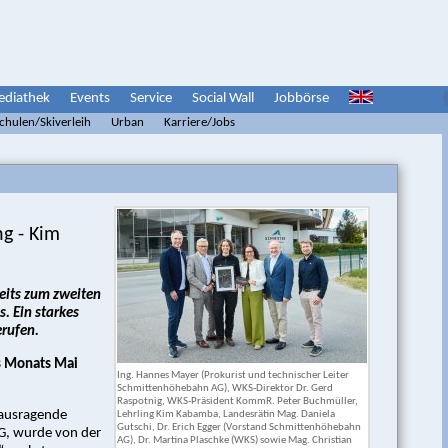
diathek
Events
Service
Social Wall
Jobbörse
schulen/Skiverleih
Urban
Karriere/Jobs
ng - Kim
eits zum zweiten
. Ein starkes
erufen.
s Monats Mai
Ing. Hannes Mayer (Prokurist und technischer Leiter
Schmittenhöhebahn AG), WKS-Direktor Dr. Gerd
Raspotnig, WKS-Präsident KommR. Peter Buchmüller,
ausragende
Lehrling Kim Kabamba, Landesrätin Mag. Daniela
Gutschi, Dr. Erich Egger (Vorstand Schmittenhöhebahn
G, wurde von der
AG), Dr. Martina Plaschke (WKS) sowie Mag. Christian