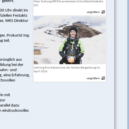
 geehrt.
Mayr (Leitung HR/Personalwesen Schmittenhöhebahn
AG).
00 Uhr direkt im
ziellen Festakts
er, WKS Direktor
r, Prokurist Ing.
 teil.
prünglich aus
ldung bei der
Lehrling Kim Kabama bei der letzten Bergeübung im
lbahn- und
April 2026
g, eine Erfahrung,
chsvollen
in mit
zur
arallel dazu
n eindrucksvolles