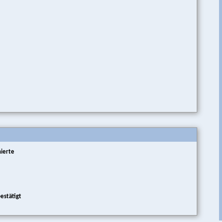
ierte
estätigt