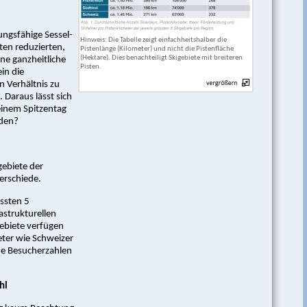
ungsfähige Sessel-
Hinweis: Die Tabelle zeigt einfachheitshalber die
ten reduzierten,
Pistenlänge (Kilometer) und nicht die Pistenfläche
(Hektare). Dies benachteiligt Skigebiete mit breiteren
ine ganzheitliche
Pisten.
in die
 Verhältnis zu
 Daraus lässt sich
einem Spitzentag
rden?
gebiete der
terschiede.
össten 5
rastrukturellen
Gebiete verfügen
eter wie Schweizer
he Besucherzahlen
hl