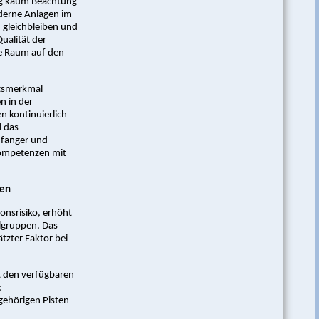
ang kaum Beachtung
derne Anlagen im
n gleichbleiben und
ualität der
re Raum auf den
ätsmerkmal
n in der
en kontinuierlich
l das
nfänger und
rkompetenzen mit
ren
onsrisiko, erhöht
elgruppen. Das
ätzter Faktor bei
it den verfügbaren
:
gehörigen Pisten