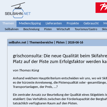
Themen
Medienclipping
Lieferanten
Projekte
Gebraucht
Me
Seilbahnen
Beschneiung
Pisten
Wirtschaft
Tourismus/Gastro
Ski
seilbahn.net | Themenbereiche | Pisten | 2026-06-16
grischconsulta: Die neue Qualität beim Skifah
Platz auf der Piste zum Erfolgsfaktor werden k
von Thomas Küng
Anhand welchem Hauptkriterium entscheiden wir uns, wo wir Ski
es der kürzeste Anreiseweg, die Pistenqualität oder -gesamtlänge
Transportanlagen, der Preis, …?
Ein zentraler Ansatz zur Beurteilung der Qualität eines Skigebiets 
etabliert: Das Verhältnis zwischen der Förderkapazität der Berg
tatsächlich verfügbaren Raum auf den Pisten.