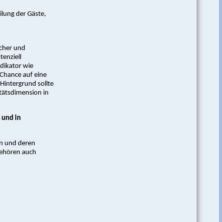
ilung der Gäste,
icher und
tenziell
dikator wie
 Chance auf eine
Hintergrund sollte
itätsdimension in
 und in
en und deren
gehören auch