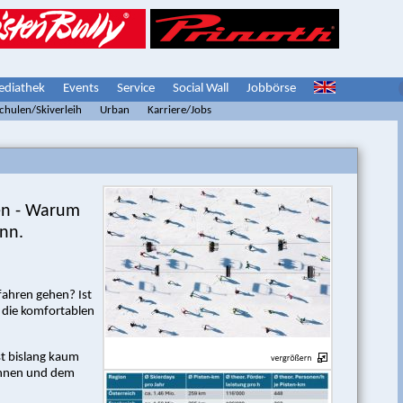
diathek
Events
Service
Social Wall
Jobbörse
schulen/Skiverleih
Urban
Karriere/Jobs
ren - Warum
ann.
fahren gehen? Ist
, die komfortablen
ist bislang kaum
bahnen und dem