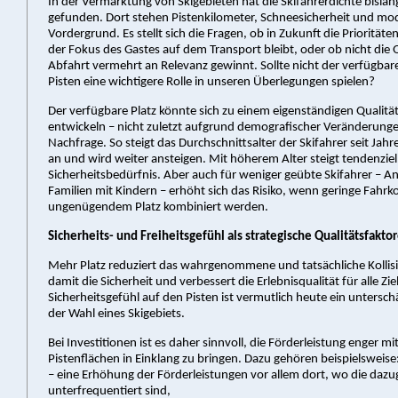
In der Vermarktung von Skigebieten hat die Skifahrerdichte bisl
gefunden. Dort stehen Pistenkilometer, Schneesicherheit und mo
Vordergrund. Es stellt sich die Fragen, ob in Zukunft die Prioritäte
der Fokus des Gastes auf dem Transport bleibt, oder ob nicht die Q
Abfahrt vermehrt an Relevanz gewinnt. Sollte nicht der verfügba
Pisten eine wichtigere Rolle in unseren Überlegungen spielen?
Der verfügbare Platz könnte sich zu einem eigenständigen Qualit
entwickeln – nicht zuletzt aufgrund demografischer Veränderunge
Nachfrage. So steigt das Durchschnittsalter der Skifahrer seit Jahr
an und wird weiter ansteigen. Mit höherem Alter steigt tendenziel
Sicherheitsbedürfnis. Aber auch für weniger geübte Skifahrer – A
Familien mit Kindern – erhöht sich das Risiko, wenn geringe Fah
ungenügendem Platz kombiniert werden.
Sicherheits- und Freiheitsgefühl als strategische Qualitätsfakto
Mehr Platz reduziert das wahrgenommene und tatsächliche Kollisi
damit die Sicherheit und verbessert die Erlebnisqualität für alle Zi
Sicherheitsgefühl auf den Pisten ist vermutlich heute ein untersch
der Wahl eines Skigebiets.
Bei Investitionen ist es daher sinnvoll, die Förderleistung enger m
Pistenflächen in Einklang zu bringen. Dazu gehören beispielsweise
– eine Erhöhung der Förderleistungen vor allem dort, wo die dazu
unterfrequentiert sind,