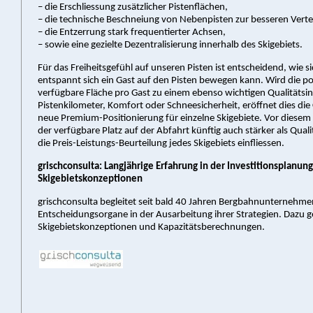
– die Erschliessung zusätzlicher Pistenflächen,
– die technische Beschneiung von Nebenpisten zur besseren Verte
– die Entzerrung stark frequentierter Achsen,
– sowie eine gezielte Dezentralisierung innerhalb des Skigebiets.
Für das Freiheitsgefühl auf unseren Pisten ist entscheidend, wie s
entspannt sich ein Gast auf den Pisten bewegen kann. Wird die po
verfügbare Fläche pro Gast zu einem ebenso wichtigen Qualitätsin
Pistenkilometer, Komfort oder Schneesicherheit, eröffnet dies die
neue Premium-Positionierung für einzelne Skigebiete. Vor diesem 
der verfügbare Platz auf der Abfahrt künftig auch stärker als Qual
die Preis-Leistungs-Beurteilung jedes Skigebiets einfliessen.
grischconsulta: Langjährige Erfahrung in der Investitionsplanung
Skigebietskonzeptionen
grischconsulta begleitet seit bald 40 Jahren Bergbahnunternehm
Entscheidungsorgane in der Ausarbeitung ihrer Strategien. Dazu 
Skigebietskonzeptionen und Kapazitätsberechnungen.