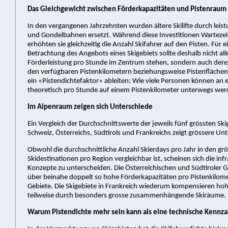
Das Gleichgewicht zwischen Förderkapazitäten und Pistenraum
In den vergangenen Jahrzehnten wurden ältere Skilifte durch leist
und Gondelbahnen ersetzt. Während diese Investitionen Wartezei
erhöhten sie gleichzeitig die Anzahl Skifahrer auf den Pisten. Für e
Betrachtung des Angebots eines Skigebiets sollte deshalb nicht alle
Förderleistung pro Stunde im Zentrum stehen, sondern auch deren
den verfügbaren Pistenkilometern beziehungsweise Pistenflächen.
ein «Pistendichtefaktor» ableiten: Wie viele Personen können an 
theoretisch pro Stunde auf einem Pistenkilometer unterwegs we
Im Alpenraum zeigen sich Unterschiede
Ein Vergleich der Durchschnittswerte der jeweils fünf grössten Ski
Schweiz, Österreichs, Südtirols und Frankreichs zeigt grössere Un
Obwohl die durchschnittliche Anzahl Skierdays pro Jahr in den gr
Skidestinationen pro Region vergleichbar ist, scheinen sich die inf
Konzepte zu unterscheiden. Die Österreichischen und Südtiroler 
über beinahe doppelt so hohe Förderkapazitäten pro Pistenkilom
Gebiete. Die Skigebiete in Frankreich wiederum kompensieren ho
teilweise durch besonders grosse zusammenhängende Skiräume.
Warum Pistendichte mehr sein kann als eine technische Kennza