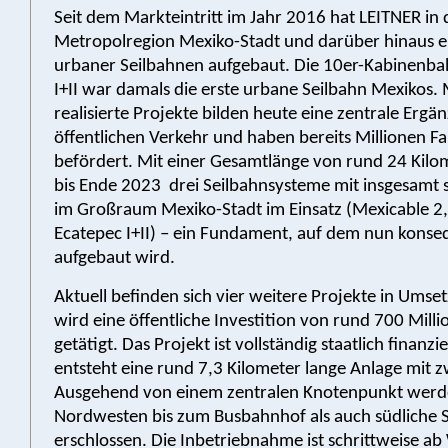
Seit dem Markteintritt im Jahr 2016 hat LEITNER in 
Metropolregion Mexiko-Stadt und darüber hinaus ei
urbaner Seilbahnen aufgebaut. Die 10er-Kabinenba
I+II war damals die erste urbane Seilbahn Mexikos.
realisierte Projekte bilden heute eine zentrale Erg
öffentlichen Verkehr und haben bereits Millionen F
befördert. Mit einer Gesamtlänge von rund 24 Kil
bis Ende 2023 drei Seilbahnsysteme mit insgesamt 
im Großraum Mexiko-Stadt im Einsatz (Mexicable 2,
Ecatepec I+II) – ein Fundament, auf dem nun konse
aufgebaut wird.
Aktuell befinden sich vier weitere Projekte in Umse
wird eine öffentliche Investition von rund 700 Milli
getätigt. Das Projekt ist vollständig staatlich finanzi
entsteht eine rund 7,3 Kilometer lange Anlage mit z
Ausgehend von einem zentralen Knotenpunkt werd
Nordwesten bis zum Busbahnhof als auch südliche 
erschlossen. Die Inbetriebnahme ist schrittweise ab