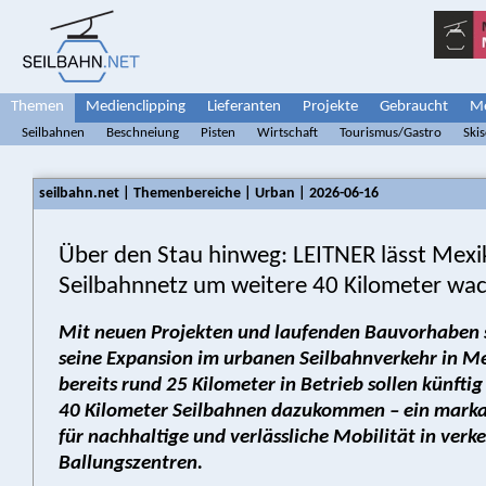
Themen
Medienclipping
Lieferanten
Projekte
Gebraucht
Me
Seilbahnen
Beschneiung
Pisten
Wirtschaft
Tourismus/Gastro
Ski
seilbahn.net | Themenbereiche | Urban | 2026-06-16
Über den Stau hinweg: LEITNER lässt Mexi
Seilbahnnetz um weitere 40 Kilometer wa
Mit neuen Projekten und laufenden Bauvorhaben 
seine Expansion im urbanen Seilbahnverkehr in Me
bereits rund 25 Kilometer in Betrieb sollen künfti
40 Kilometer Seilbahnen dazukommen – ein marka
für nachhaltige und verlässliche Mobilität in verk
Ballungszentren.