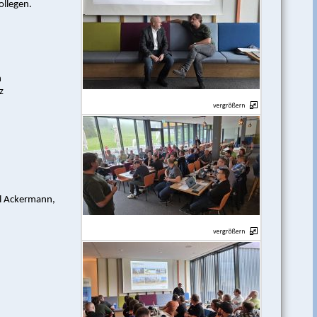
ollegen.
n
z
el Ackermann,