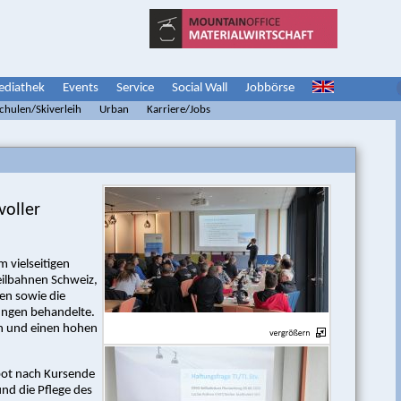
diathek
Events
Service
Social Wall
Jobbörse
schulen/Skiverleih
Urban
Karriere/Jobs
voller
 vielseitigen
ilbahnen Schweiz,
ben sowie die
tungen behandelte.
nn und einen hohen
 bot nach Kursende
und die Pflege des