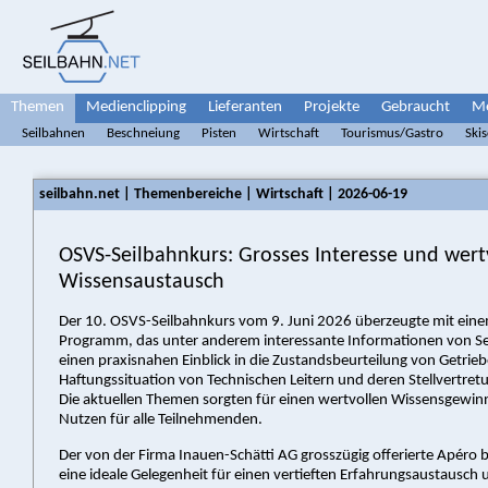
Themen
Medienclipping
Lieferanten
Projekte
Gebraucht
Me
Seilbahnen
Beschneiung
Pisten
Wirtschaft
Tourismus/Gastro
Ski
seilbahn.net | Themenbereiche | Wirtschaft | 2026-06-19
OSVS-Seilbahnkurs: Grosses Interesse und wert
Wissensaustausch
Der 10. OSVS-Seilbahnkurs vom 9. Juni 2026 überzeugte mit einem
Programm, das unter anderem interessante Informationen von Se
einen praxisnahen Einblick in die Zustandsbeurteilung von Getrie
Haftungssituation von Technischen Leitern und deren Stellvertre
Die aktuellen Themen sorgten für einen wertvollen Wissensgewi
Nutzen für alle Teilnehmenden.
Der von der Firma Inauen-Schätti AG grosszügig offerierte Apéro
eine ideale Gelegenheit für einen vertieften Erfahrungsaustausch 