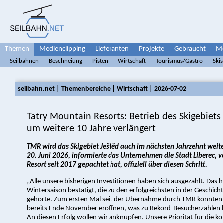
Themen
Medienclipping
Lieferanten
Projekte
Gebraucht
Me
Seilbahnen
Beschneiung
Pisten
Wirtschaft
Tourismus/Gastro
Ski
seilbahn.net | Themenbereiche | Wirtschaft | 2026-07-02
Tatry Mountain Resorts: Betrieb des Skigebiets
um weitere 10 Jahre verlängert
TMR wird das Skigebiet Ještěd auch im nächsten Jahrzehnt weit
20. Juni 2026, informierte das Unternehmen die Stadt Liberec, v
Resort seit 2017 gepachtet hat, offiziell über diesen Schritt.
„Alle unsere bisherigen Investitionen haben sich ausgezahlt. Das 
Wintersaison bestätigt, die zu den erfolgreichsten in der Geschicht
gehörte. Zum ersten Mal seit der Übernahme durch TMR konnten 
bereits Ende November eröffnen, was zu Rekord-Besucherzahlen b
An diesen Erfolg wollen wir anknüpfen. Unsere Priorität für die