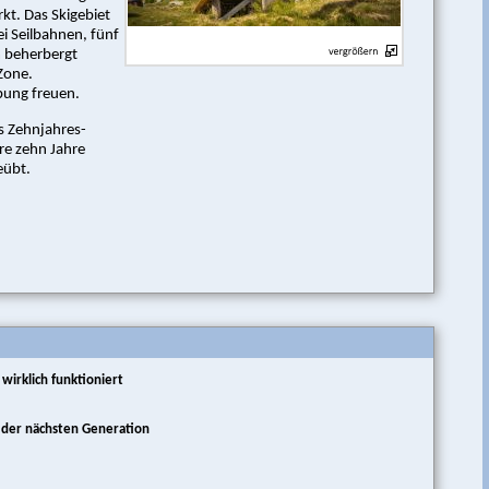
kt. Das Skigebiet
ei Seilbahnen, fünf
m beherbergt
-Zone.
bung freuen.
s Zehnjahres-
re zehn Jahre
eübt.
wirklich funktioniert
e der nächsten Generation