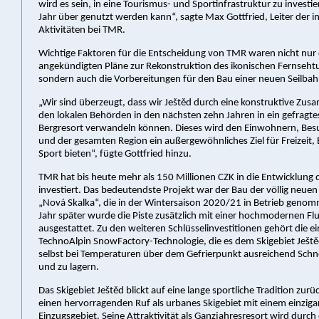
wird es sein, in eine Tourismus- und Sportinfrastruktur zu investie
Jahr über genutzt werden kann“, sagte Max Gottfried, Leiter der i
Aktivitäten bei TMR.
Wichtige Faktoren für die Entscheidung von TMR waren nicht nur d
angekündigten Pläne zur Rekonstruktion des ikonischen Fernseht
sondern auch die Vorbereitungen für den Bau einer neuen Seilbah
„Wir sind überzeugt, dass wir Ještěd durch eine konstruktive Zu
den lokalen Behörden in den nächsten zehn Jahren in ein gefragte
Bergresort verwandeln können. Dieses wird den Einwohnern, Besu
und der gesamten Region ein außergewöhnliches Ziel für Freizeit,
Sport bieten“, fügte Gottfried hinzu.
TMR hat bis heute mehr als 150 Millionen CZK in die Entwicklung 
investiert. Das bedeutendste Projekt war der Bau der völlig neuen
„Nová Skalka“, die in der Wintersaison 2020/21 in Betrieb geno
Jahr später wurde die Piste zusätzlich mit einer hochmodernen Flu
ausgestattet. Zu den weiteren Schlüsselinvestitionen gehört die ei
TechnoAlpin SnowFactory-Technologie, die es dem Skigebiet Ještě
selbst bei Temperaturen über dem Gefrierpunkt ausreichend Schn
und zu lagern.
Das Skigebiet Ještěd blickt auf eine lange sportliche Tradition zur
einen hervorragenden Ruf als urbanes Skigebiet mit einem einziga
Einzugsgebiet. Seine Attraktivität als Ganzjahresresort wird durc