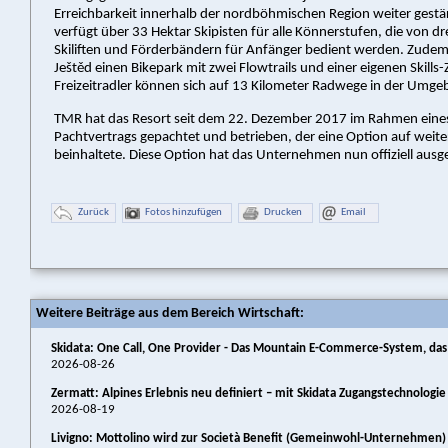
Erreichbarkeit innerhalb der nordböhmischen Region weiter gestär
verfügt über 33 Hektar Skipisten für alle Könnerstufen, die von dr
Skiliften und Förderbändern für Anfänger bedient werden. Zude
Ještěd einen Bikepark mit zwei Flowtrails und einer eigenen Skills
Freizeitradler können sich auf 13 Kilometer Radwege in der Umge
TMR hat das Resort seit dem 22. Dezember 2017 im Rahmen eine
Pachtvertrags gepachtet und betrieben, der eine Option auf weite
beinhaltete. Diese Option hat das Unternehmen nun offiziell ausg
Zurück
Fotos hinzufügen
Drucken
Email
Weitere Beiträge aus dem Bereich Wirtschaft:
Skidata: One Call, One Provider - Das Mountain E-Commerce-System, das 
2026-08-26
Zermatt: Alpines Erlebnis neu definiert – mit Skidata Zugangstechnologi
2026-08-19
Livigno: Mottolino wird zur Società Benefit (Gemeinwohl-Unternehmen)