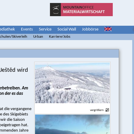
diathek
Events
Service
Social Wall
Jobbörse
schulen/Skiverleih
Urban
Karriere/Jobs
 Ještěd wird
erbetreiben. Am
on der es das
hat die vergangene
e des Skigebiets
wir die Saison
eigetragen hat.
 kommenden Jahre