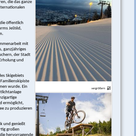
ren, die das ganze
nternationalen
ie öffentlich
urms Ještěd,
n.
sammenarbeit mit
s, ganzjähriges
chern, der Stadt
 Erholung und
des Skigebiets
 Familienskipiste
mmen wurde. Ein
tlichtanlage
nzigartige
d ermöglicht,
ee zu produzieren
ück und genießt
rtig großen
h die hervorragende