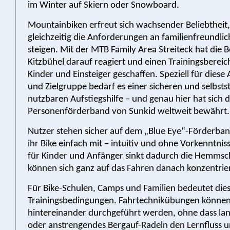
im Winter auf Skiern oder Snowboard.
Mountainbiken erfreut sich wachsender Beliebthei
gleichzeitig die Anforderungen an familienfreundli
steigen. Mit der MTB Family Area Streiteck hat die
Kitzbühel darauf reagiert und einen Trainingsbereich
Kinder und Einsteiger geschaffen. Speziell für die
und Zielgruppe bedarf es einer sicheren und selbsts
nutzbaren Aufstiegshilfe – und genau hier hat sich d
Personenförderband von Sunkid weltweit bewährt.
Nutzer stehen sicher auf dem „Blue Eye“-Förderba
ihr Bike einfach mit – intuitiv und ohne Vorkenntnis
für Kinder und Anfänger sinkt dadurch die Hemmsc
können sich ganz auf das Fahren danach konzentrie
Für Bike-Schulen, Camps und Familien bedeutet dies 
Trainingsbedingungen. Fahrtechnikübungen könne
hintereinander durchgeführt werden, ohne dass lan
oder anstrengendes Bergauf-Radeln den Lernfluss 