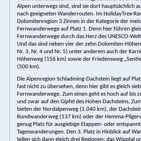
Alpen unterwegs sind, sind sie dort hauptsächlich a
nach geeigneten Wanderrouten. Im HolidayTrex-Rank
Dolomitenregion 3 Zinnen in der Kategorie der mei
Fernwanderwege auf Platz 1. Denn hier führen glei
Fernwanderwege durch das Herz des UNESCO-Welt
Und das sind neben vier der zehn Dolomiten-Höhen
Nr. 3, Nr. 4 und Nr. 5) unter anderem auch der Karn
Höhenweg (156 km) sowie der Friedensweg „Sentie
(500 km).
Die Alpenregion Schladming-Dachstein liegt auf Platz
fast nicht zu übersehen, denn hier gibt es gleich sie
Fernwanderwege. Zum einen geht es hoch auf bis z
und zwar auf den Gipfel des Hohen Dachsteins. Zu
bieten der Nordalpenweg (1.040 km), der Dachstei
Rundwanderweg (137 km) oder der Hemma-Pilger
genug Platz für ausgiebige Etappen- oder entspann
Tageswanderungen. Den 3. Platz in Hinblick auf W
teilen sich dann gleich drei Regionen: das Wipptal 