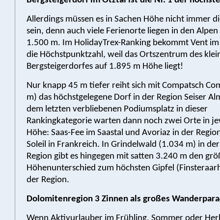
Bergsteigerdorf im Ötztal ist die Nr. 1 der höchst
Allerdings müssen es in Sachen Höhe nicht immer di
sein, denn auch viele Ferienorte liegen in den Alpen
1.500 m. Im HolidayTrex-Ranking bekommt Vent im 
die Höchstpunktzahl, weil das Ortszentrum des klei
Bergsteigerdorfes auf 1.895 m Höhe liegt!
Nur knapp 45 m tiefer reiht sich mit Compatsch Co
m) das höchstgelegene Dorf in der Region Seiser Al
dem letzten verbliebenen Podiumsplatz in dieser
Rankingkategorie warten dann noch zwei Orte in je
Höhe: Saas-Fee im Saastal und Avoriaz in der Regio
Soleil in Frankreich. In Grindelwald (1.034 m) in de
Region gibt es hingegen mit satten 3.240 m den grö
Höhenunterschied zum höchsten Gipfel (Finsteraar
der Region.
Dolomitenregion 3 Zinnen als großes Wanderpara
Wenn Aktivurlauber im Frühling, Sommer oder Herb