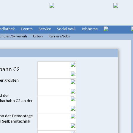
diathek
Events
Service
Social Wall
Jobbörse
schulen/Skiverleih
Urban
Karriere/Jobs
rbahn C2
der größten
d der
lkarbahn C2 an der
 Von der Demontage
r Seilbahntechnik