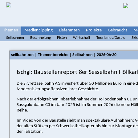
Themen
Medienclipping
Lieferanten
Projekte
Gebraucht
Me
Seilbahnen
Beschneiung
Pisten
Wirtschaft
Tourismus/Gastro
Ski
seilbahn.net | Themenbereiche | Seilbahnen | 2026-06-30
Ischgl: Baustellenreport 8er Sesselbahn Höllka
Die Silvrettaseilbahn AG investiert über 50 Millionen Euro in eine 
Modernisierungsoffensiven ihrer Geschichte.
Nach der erfolgreichen Inbetriebnahme der Höllbodenbahn C1 un
Sassgalunbahn C3 im Jahr 2025 ist im Sommer 2026 die neue Höl
Reihe.
Im Video von der Baustelle sieht man spektakuläre Aufnahmen:
der alten Stützen per Schwerlasthelikopter bis hin zur Montage de
der Talstation.