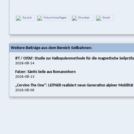
Zurück
Fotos hinzufügen
Drucken
Email
Weitere Beiträge aus dem Bereich Seilbahnen:
IFT / OITAF: Studie zur Halbspulenmethode für die magnetische Seilprüf
2026-08-14
Fatzer: Säntis Seile aus Romansnhorn
2026-08-13
„Cervino The One“: LEITNER realisiert neue Generation alpiner Mobilitä
2026-08-06