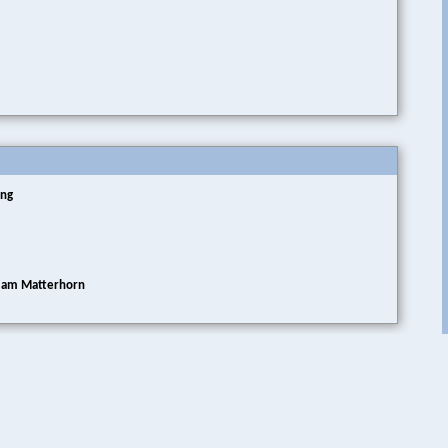
ung
t am Matterhorn