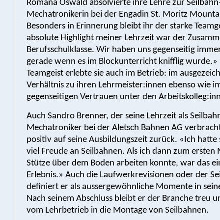
Romana Oswald absolvierte ihre Lehre zur Seilbahn
Mechatronikerin bei der Engadin St. Moritz Mounta
Besonders in Erinnerung bleibt ihr der starke Teamg
absolute Highlight meiner Lehrzeit war der Zusamm
Berufsschulklasse. Wir haben uns gegenseitig imme
gerade wenn es im Blockunterricht knifflig wurde.»
Teamgeist erlebte sie auch im Betrieb: im ausgezeic
Verhältnis zu ihren Lehrmeister:innen ebenso wie i
gegenseitigen Vertrauen unter den Arbeitskolleg:in
Auch Sandro Brenner, der seine Lehrzeit als Seilbah
Mechatroniker bei der Aletsch Bahnen AG verbrachte
positiv auf seine Ausbildungszeit zurück. «Ich hatte
viel Freude an Seilbahnen. Als ich dann zum ersten 
Stütze über dem Boden arbeiten konnte, war das e
Erlebnis.» Auch die Laufwerkrevisionen oder der Se
definiert er als aussergewöhnliche Momente in seine
Nach seinem Abschluss bleibt er der Branche treu u
vom Lehrbetrieb in die Montage von Seilbahnen.