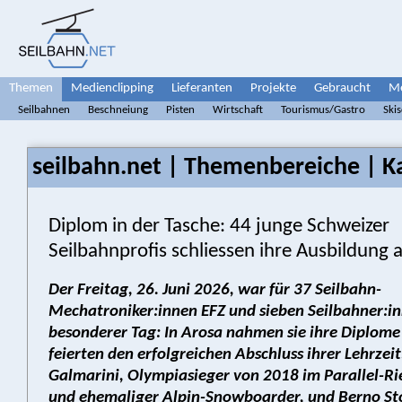
Themen
Medienclipping
Lieferanten
Projekte
Gebraucht
Me
Seilbahnen
Beschneiung
Pisten
Wirtschaft
Tourismus/Gastro
Ski
seilbahn.net | Themenbereiche | Ka
Diplom in der Tasche: 44 junge Schweizer
Seilbahnprofis schliessen ihre Ausbildung 
Der Freitag, 26. Juni 2026, war für 37 Seilbahn-
Mechatroniker:innen EFZ und sieben Seilbahner:i
besonderer Tag: In Arosa nahmen sie ihre Diplom
feierten den erfolgreichen Abschluss ihrer Lehrzeit
Galmarini, Olympiasieger von 2018 im Parallel-R
und ehemaliger Alpin-Snowboarder, und Berno Stof