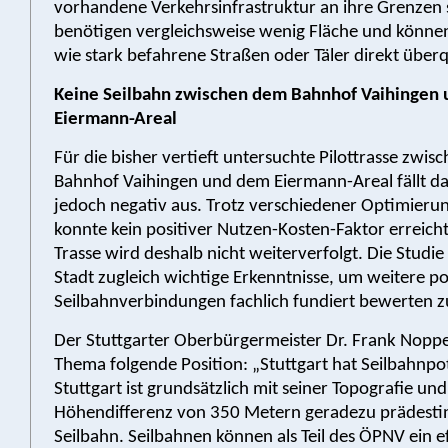
vorhandene Verkehrsinfrastruktur an ihre Grenzen s
benötigen vergleichsweise wenig Fläche und könne
wie stark befahrene Straßen oder Täler direkt über
Keine Seilbahn zwischen dem Bahnhof Vaihingen
Eiermann-Areal
Für die bisher vertieft untersuchte Pilottrasse zwi
Bahnhof Vaihingen und dem Eiermann-Areal fällt da
jedoch negativ aus. Trotz verschiedener Optimieru
konnte kein positiver Nutzen-Kosten-Faktor erreich
Trasse wird deshalb nicht weiterverfolgt. Die Studie 
Stadt zugleich wichtige Erkenntnisse, um weitere po
Seilbahnverbindungen fachlich fundiert bewerten 
Der Stuttgarter Oberbürgermeister Dr. Frank Noppe
Thema folgende Position: „Stuttgart hat Seilbahnpot
Stuttgart ist grundsätzlich mit seiner Topografie und
Höhendifferenz von 350 Metern geradezu prädestini
Seilbahn. Seilbahnen können als Teil des ÖPNV ein e