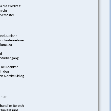
a die Credits zu
n ein
 Semester
 und Ausland
sportunternehmen,
lung, zu
nd
-Studiengang
rt neu denken
in den
Den Norske Ski og
nter
erband im Bereich
Qualität und