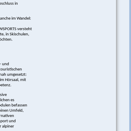
schluss in
ranche im Wandel:
OWSPORTS versteht
ste, in Skischulen,
öchten.
- und
ouristischen
snah umgesetzt:
im Hörsaal, mit
etenz.
sive
ichen es
odulen befassen
lpinen Umfeld,
rnativen
Sport und
 alpiner