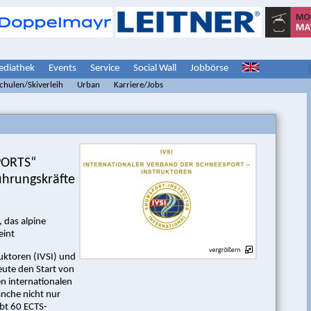
diathek
Events
Service
Social Wall
Jobbörse
schulen/Skiverleih
Urban
Karriere/Jobs
PORTS“
ührungskräfte
 das alpine
eint
ktoren (IVSI) und
ute den Start von
 internationalen
anche nicht nur
bt 60 ECTS-