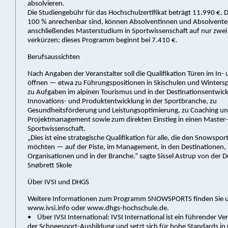
absolvieren.
Die Studiengebühr für das Hochschulzertifikat beträgt 11.990 €. D
100 % anrechenbar sind, können Absolventinnen und Absolvente
anschließendes Masterstudium in Sportwissenschaft auf nur zwei
verkürzen; dieses Programm beginnt bei 7.410 €.
Berufsaussichten
Nach Angaben der Veranstalter soll die Qualifikation Türen im In-
öffnen — etwa zu Führungspositionen in Skischulen und Winter
zu Aufgaben im alpinen Tourismus und in der Destinationsentwick
Innovations- und Produktentwicklung in der Sportbranche, zu
Gesundheitsförderung und Leistungsoptimierung, zu Coaching u
Projektmanagement sowie zum direkten Einstieg in einen Master
Sportwissenschaft.
„Dies ist eine strategische Qualifikation für alle, die den Snowspo
möchten — auf der Piste, im Management, in den Destinationen, 
Organisationen und in der Branche.“ sagte Sissel Astrup von der 
Snøbrett Skole
Über IVSI und DHGS
Weitere Informationen zum Programm SNOWSPORTS finden Sie u
www.ivsi.info oder www.dhgs-hochschule.de.
• Über IVSI International: IVSI International ist ein führender V
der Schneesport-Ausbildung und setzt sich für hohe Standards in 