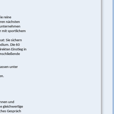
ie reine
hren nächsten
hnunternehmen
r mit sportlichem
at: Sie sichern
udium. Die 60
ekten Einstieg in
anschließende
fassen unter
en.
innen und
e gleichwertige
iches Gespräch