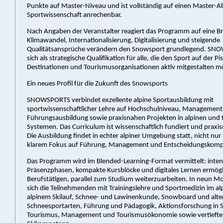
Punkte auf Master-Niveau und ist vollständig auf einen Master-Ab
Sportwissenschaft anrechenbar.
Nach Angaben der Veranstalter reagiert das Programm auf eine B
Klimawandel, Internationalisierung, Digitalisierung und steigende
Qualitätsansprüche verändern den Snowsport grundlegend. SN
sich als strategische Qualifikation für alle, die den Sport auf der Pi
Destinationen und Tourismusorganisationen aktiv mitgestalten m
Ein neues Profil für die Zukunft des Snowsports
SNOWSPORTS verbindet exzellente alpine Sportausbildung mit
sportwissenschaftlicher Lehre auf Hochschulniveau, Management
Führungsausbildung sowie praxisnahen Projekten in alpinen und t
Systemen. Das Curriculum ist wissenschaftlich fundiert und praxi
Die Ausbildung findet in echter alpiner Umgebung statt, nicht nur 
klarem Fokus auf Führung, Management und Entscheidungskomp
Das Programm wird im Blended-Learning-Format vermittelt: inten
Präsenzphasen, kompakte Kursblöcke und digitales Lernen ermögl
Berufstätigen, parallel zum Studium weiterzuarbeiten. In neun M
sich die Teilnehmenden mit Trainingslehre und Sportmedizin im a
alpinem Skilauf, Schnee- und Lawinenkunde, Snowboard und alte
Schneesportarten, Führung und Pädagogik, Aktionsforschung in 
Tourismus, Management und Tourismusökonomie sowie vertiefter