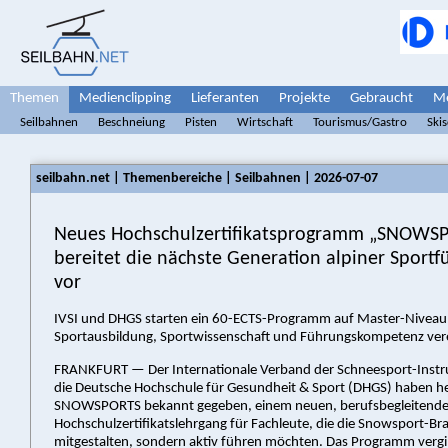
Themen
Medienclipping
Lieferanten
Projekte
Gebraucht
Me
Seilbahnen
Beschneiung
Pisten
Wirtschaft
Tourismus/Gastro
Ski
seilbahn.net | Themenbereiche | Seilbahnen | 2026-07-07
Neues Hochschulzertifikatsprogramm „SNOWS
bereitet die nächste Generation alpiner Sportf
vor
IVSI und DHGS starten ein 60-ECTS-Programm auf Master-Niveau,
Sportausbildung, Sportwissenschaft und Führungskompetenz ver
FRANKFURT — Der Internationale Verband der Schneesport-Instru
die Deutsche Hochschule für Gesundheit & Sport (DHGS) haben he
SNOWSPORTS bekannt gegeben, einem neuen, berufsbegleitenden
Hochschulzertifikatslehrgang für Fachleute, die die Snowsport-Br
mitgestalten, sondern aktiv führen möchten. Das Programm vergi