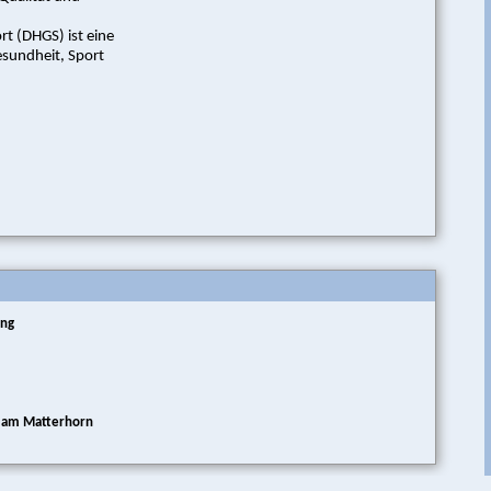
t (DHGS) ist eine
esundheit, Sport
ung
t am Matterhorn