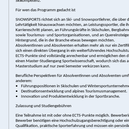
Skikompetenz.
Für wen das Programm gedacht ist
SNOWSPORTS richtet sich an Ski- und Snowsportlehrer, die über d
Lehrtätigkeit hinauswachsen möchten, an Leistungssportler, die i
Karriereschritt planen, an Führungskräfte in Skischulen, Bergba
sowie Tourismus- und Sportorganisationen, und an Quereinsteige
Hintergrund, die in der Branche etwas bewegen möchten.
Absolventinnen und Absolventen erhalten mehr als nur ein Zertifik
sich einen direkten Übergang in ein weiterführendes Hochschulst
ECTS-Punkte sind vollständig anrechenbar und ermöglichen den dir
einen Master-Studiengang Sportwissenschaft, wodurch sich das 
Masterstudium auf nur zwei Semester verkürzen kann.
Berufliche Perspektiven für Absolventinnen und Absolventen um
anderem:
• Führungspositionen in Skischulen und Wintersportunternehm
• Destinationsentwicklung und alpines Tourismusmanagement.
• Innovation und Produktentwicklung in der Sportbranche.
Zulassung und Studiengebühren
Eine Teilnahme ist mit oder ohne ECTS-Punkte möglich. Bewerber
Bewerber benötigen eine Hochschulzugangsberechtigung oder ein
Qualifikation, praktische Sporterfahrung und müssen ein persönl