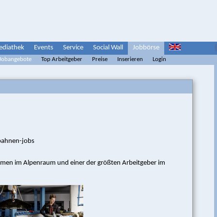
diathek
Events
Service
Social Wall
Jobbörse
 Jobangebote
Top Arbeitgeber
Preise
Inserieren
Login
bahnen-jobs
hmen im Alpenraum und einer der größten Arbeitgeber im