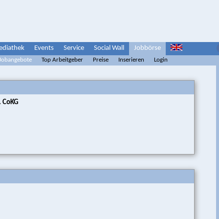
diathek
Events
Service
Social Wall
Jobbörse
 Jobangebote
Top Arbeitgeber
Preise
Inserieren
Login
u. CoKG