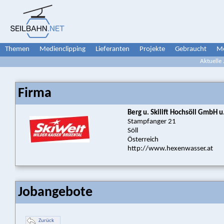
Themen
Medienclipping
Lieferanten
Projekte
Gebraucht
Me
Aktuelle
Firma
Berg u. Skilift Hochsöll GmbH 
Stampfanger 21
Söll
Österreich
http://www.hexenwasser.at
Jobangebote
Zurück