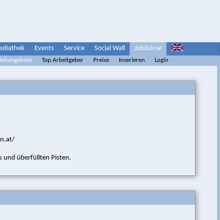
diathek
Events
Service
Social Wall
Jobbörse
 Jobangebote
Top Arbeitgeber
Preise
Inserieren
Login
n.at/
 und überfüllten Pisten.