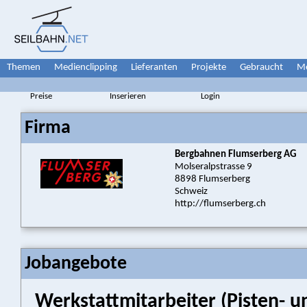
Themen
Medienclipping
Lieferanten
Projekte
Gebraucht
Me
Preise
Inserieren
Login
Firma
Bergbahnen Flumserberg AG
Molseralpstrasse 9
8898 Flumserberg
Schweiz
http://flumserberg.ch
Jobangebote
Werkstattmitarbeiter (Pisten- u