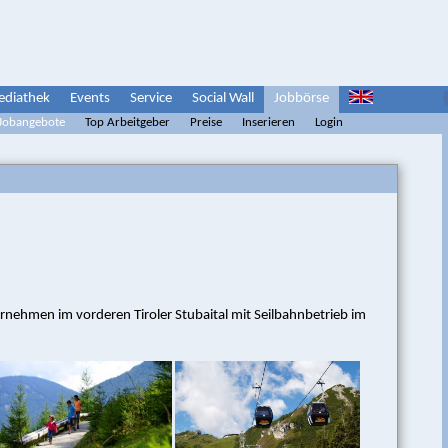
diathek
Events
Service
Social Wall
Jobbörse
 Jobangebote
Top Arbeitgeber
Preise
Inserieren
Login
ernehmen im vorderen Tiroler Stubaital mit Seilbahnbetrieb im