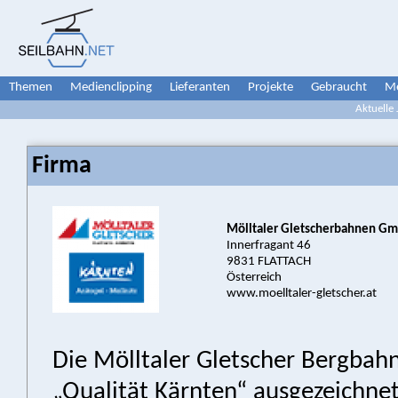
Themen
Medienclipping
Lieferanten
Projekte
Gebraucht
Me
Aktuelle
Firma
Mölltaler Gletscherbahnen G
Innerfragant 46
9831 FLATTACH
Österreich
www.moelltaler-gletscher.at
Die Mölltaler Gletscher Bergbah
„Qualität Kärnten“ ausgezeichnet.