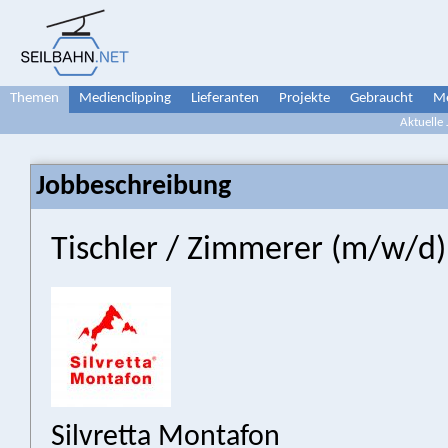
Themen
Medienclipping
Lieferanten
Projekte
Gebraucht
Me
Aktuelle
Jobbeschreibung
Tischler / Zimmerer (m/w/d)
Silvretta Montafon