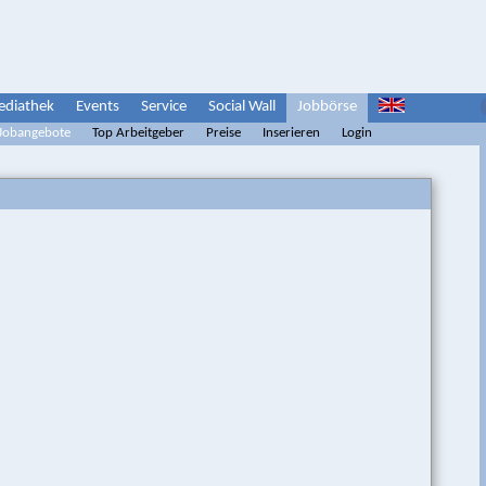
diathek
Events
Service
Social Wall
Jobbörse
 Jobangebote
Top Arbeitgeber
Preise
Inserieren
Login