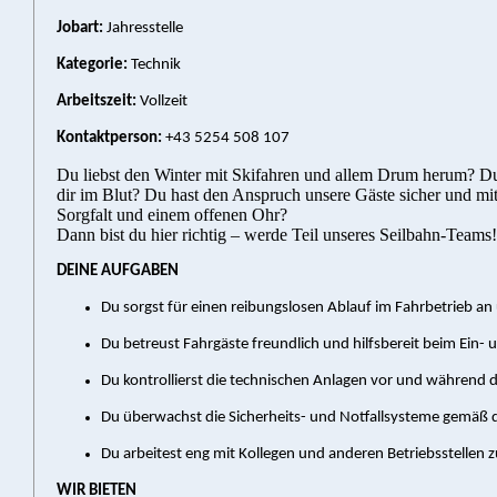
Jobart:
Jahresstelle
Kategorie:
Technik
Arbeitszeit:
Vollzeit
Kontaktperson:
+43 5254 508 107
Du liebst den Winter mit Skifahren und allem Drum herum? Du b
dir im Blut? Du hast den Anspruch unsere Gäste sicher und mit
Sorgfalt und einem offenen Ohr?
Dann bist du hier richtig – werde Teil unseres Seilbahn-Teams!
DEINE AUFGABEN
Du sorgst für einen reibungslosen Ablauf im Fahrbetrieb a
Du betreust Fahrgäste freundlich und hilfsbereit beim Ein- 
Du kontrollierst die technischen Anlagen vor und während d
Du überwachst die Sicherheits- und Notfallsysteme gemäß 
Du arbeitest eng mit Kollegen und anderen Betriebsstelle
WIR BIETEN