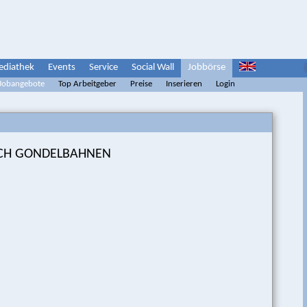
diathek
Events
Service
Social Wall
Jobbörse
 Jobangebote
Top Arbeitgeber
Preise
Inserieren
Login
REICH GONDELBAHNEN