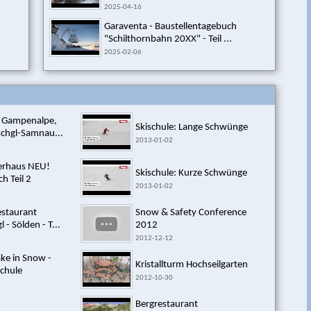
2025-04-16
Garaventa - Baustellentagebuch
"Schilthornbahn 20XX" - Teil ...
2025-02-06
t Gampenalpe,
Skischule: Lange Schwünge
schgl-Samnau...
2013-01-02
erhaus NEU!
Skischule: Kurze Schwünge
h Teil 2
2013-01-02
staurant
Snow & Safety Conference
 - Sölden - T...
2012
2012-12-12
ke in Snow -
Kristallturm Hochseilgarten
schule
2012-10-30
Bergrestaurant