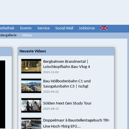
diathek
Events
Service
Social Wall
Jobbörse
ldergallerie
Videos
Neueste Videos
Bergbahnen Brandnertal |
Loischkopfbahn Bau-Vlog 4
2025-12-02
Bau Höllbodenbahn C1 und
Sassgalunbahn C3 | Ischgl
2025-09-22
Sölden Next Gen Study Tour
2025-08-13
Doppelmayr â Baustellentagebuch TRI-
Line Hoch-Ybirg EP2...