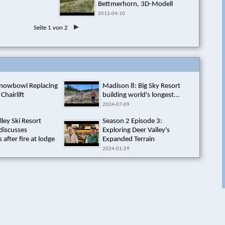
Bettmerhorn, 3D-Modell
2012-04-10
Seite 1 von 2
Snowbowl Replacing
Madison 8: Big Sky Resort
 Chairlift
building world's longest...
2024-07-09
lley Ski Resort
Season 2 Episode 3:
discusses
Exploring Deer Valley's
 after fire at lodge
Expanded Terrain
2024-01-29