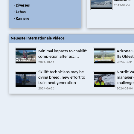
- Diverses
2013-02-06
- Urban
- Karriere
Neueste Internationale Videos
Minimal impacts to chairlift
Arizona 
completion after acci...
Its Oldest
2024-10-11
2024-07-31
Ski lift technicians may be
Nordic Va
dying breed, new effort to
manager 
train next generation
challenges
2024-06-26
2024-02-04