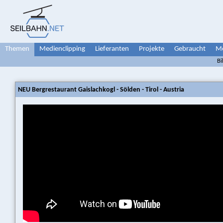
Themen
Medienclipping
Lieferanten
Projekte
Gebraucht
Me
Bi
NEU Bergrestaurant Gaislachkogl - Sölden - Tirol - Austria