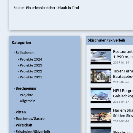
Sölden: Ein erlebnisreicher Urlaub in Tirol
Skischulen/Skiverleih
Kategorien
Restauran
- Seilbahnen
1.990 m, I
- Projekte 2024
2019-01-14
- Projekte 2023
Tuxer Fern
- Projekte 2022
Bautagebuc
- Projekte 2021
2013-07-26
- Beschneiung
NEU Bergre
- Projekte
Gaislachkogl
- Allgemein
2013-04-17
Harlem Sha
- Pisten
Sölden Ski
- Tourismus/Gastro
2013-03-18
- Wirtschaft
- Skischulen/Skiverleih
Skischule