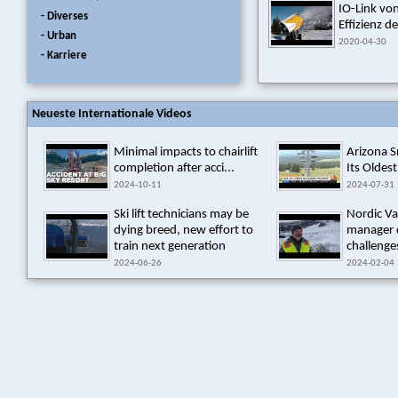
IO-Link von
- Diverses
Effizienz d
- Urban
2020-04-30
- Karriere
Neueste Internationale Videos
Minimal impacts to chairlift
Arizona 
completion after acci...
Its Oldest
2024-10-11
2024-07-31
Ski lift technicians may be
Nordic Va
dying breed, new effort to
manager 
train next generation
challenges
2024-06-26
2024-02-04