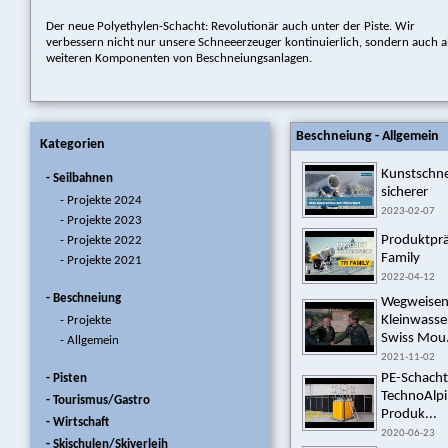
Der neue Polyethylen-Schacht: Revolutionär auch unter der Piste. Wir
verbessern nicht nur unsere Schneeerzeuger kontinuierlich, sondern auch a
weiteren Komponenten von Beschneiungsanlagen.
Beschneiung - Allgemein
Kategorien
Kunstschne
- Seilbahnen
sicherer
- Projekte 2024
2023-02-07
- Projekte 2023
Produktprä
- Projekte 2022
Family
- Projekte 2021
2022-04-12
- Beschneiung
Wegweisen
Kleinwasse
- Projekte
Swiss Mou.
- Allgemein
2021-11-02
PE-Schacht
- Pisten
TechnoAlpin
- Tourismus/Gastro
Produk...
- Wirtschaft
2020-06-23
- Skischulen/Skiverleih