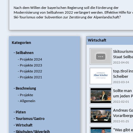
Nach dem Willen der bayerischen Regierung soll die Förderung der
Modernisierung von Seilbahnen 2022 verlängert werden. Effektive Hilfe für
Ski-Tourismus oder Subvention zur Zerstörung der Alpenlandschaft?
Wirtschaft
Kategorien
Skitourismu
- Seilbahnen
Staat Seilb
- Projekte 2024
2022-04-05
- Projekte 2023
top.tirol i
- Projekte 2022
Scheiber
- Projekte 2021
2022-03-14
- Beschneiung
Sollte man 
- Projekte
um jeden Pr
- Allgemein
2022-02-01
Andreas Ga
- Pisten
Vorarlberge
- Tourismus/Gastro
2022-01-25
- Wirtschaft
"Was gibt 
- Skischulen/Skiverleih