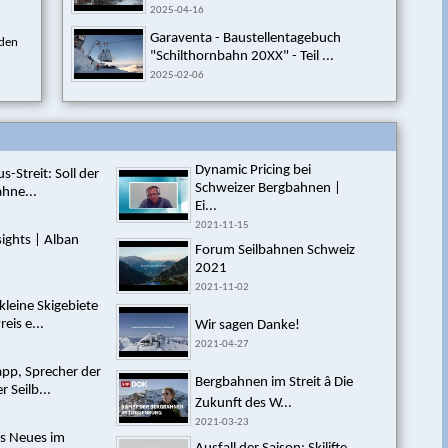
2025-04-16
Garaventa - Baustellentagebuch
 den
"Schilthornbahn 20XX" - Teil ...
2025-02-06
Dynamic Pricing bei
s-Streit: Soll der
Schweizer Bergbahnen |
ahne...
Ei...
2021-11-15
nsights | Alban
Forum Seilbahnen Schweiz
2021
2021-11-02
kleine Skigebiete
eis e...
Wir sagen Danke!
2021-04-27
pp, Sprecher der
Bergbahnen im Streit â Die
r Seilb...
Zukunft des W...
2021-03-23
es Neues im