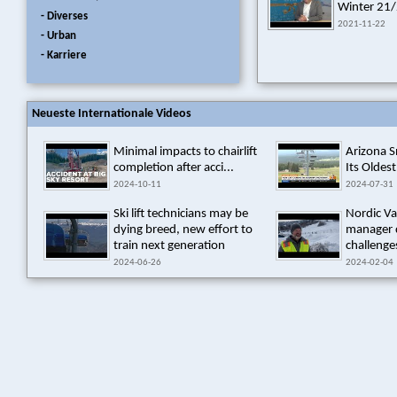
Winter 21/2
- Diverses
2021-11-22
- Urban
- Karriere
Neueste Internationale Videos
Minimal impacts to chairlift
Arizona 
completion after acci...
Its Oldest
2024-10-11
2024-07-31
Ski lift technicians may be
Nordic Va
dying breed, new effort to
manager 
train next generation
challenges
2024-06-26
2024-02-04