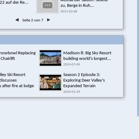
Ausfall der Saison: Skilifte
2 auf der Re...
zu, Berge in Ruh...
2021-03-08
Seite 2 von 7
Snowbowl Replacing
Madison 8: Big Sky Resort
 Chairlift
building world's longest...
2024-07-09
lley Ski Resort
Season 2 Episode 3:
discusses
Exploring Deer Valley's
 after fire at lodge
Expanded Terrain
2024-01-29