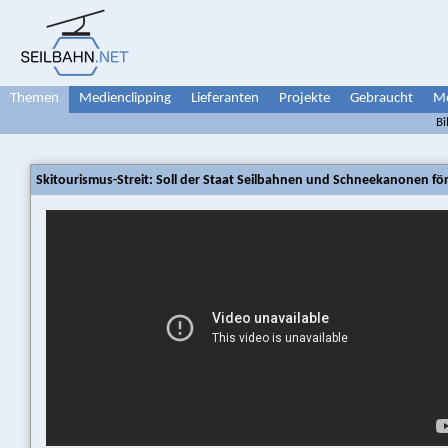
Themen
Medienclipping
Lieferanten
Projekte
Gebraucht
Me
Bi
Skitourismus-Streit: Soll der Staat Seilbahnen und Schneekanonen för