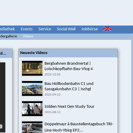
diathek
Events
Service
Social Wall
Jobbörse
ldergallerie
Videos
Neueste Videos
d...
Bergbahnen Brandnertal |
Loischkopfbahn Bau-Vlog 4
2025-12-02
Bau Höllbodenbahn C1 und
Sassgalunbahn C3 | Ischgl
2025-09-22
Sölden Next Gen Study Tour
2025-08-13
Doppelmayr â Baustellentagebuch TRI-
Line Hoch-Ybirg EP2...