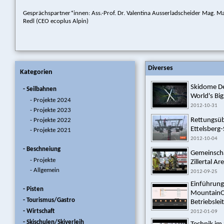
Gesprächspartner*innen: Ass.-Prof. Dr. Valentina Ausserladscheider Mag. M
Redl (CEO ecoplus Alpin)
Diverses
Kategorien
Skidome D
- Seilbahnen
World's Big
- Projekte 2024
2012-10-31
- Projekte 2023
Rettungsüb
- Projekte 2022
Ettelsberg-S
- Projekte 2021
2012-10-04
- Beschneiung
Gemeinsch
- Projekte
Zillertal Ar
- Allgemein
2012-09-25
Einführung
- Pisten
MountainO
- Tourismus/Gastro
Betriebsleit
- Wirtschaft
2012-01-09
- Skischulen/Skiverleih