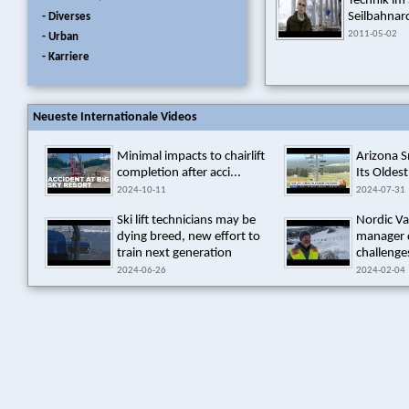
Technik im 
Seilbahnarc
- Diverses
2011-05-02
- Urban
- Karriere
Neueste Internationale Videos
Minimal impacts to chairlift
Arizona 
completion after acci...
Its Oldest
2024-10-11
2024-07-31
Ski lift technicians may be
Nordic Va
dying breed, new effort to
manager 
train next generation
challenges
2024-06-26
2024-02-04