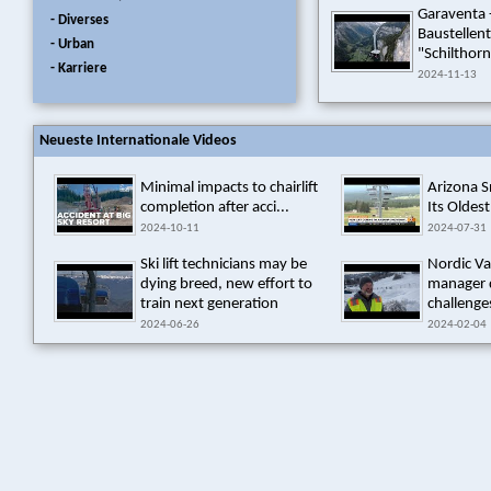
Garaventa 
- Diverses
Baustellen
- Urban
"Schilthorn
- Karriere
2024-11-13
Neueste Internationale Videos
Minimal impacts to chairlift
Arizona 
completion after acci...
Its Oldest
2024-10-11
2024-07-31
Ski lift technicians may be
Nordic Va
dying breed, new effort to
manager 
train next generation
challenges
2024-06-26
2024-02-04