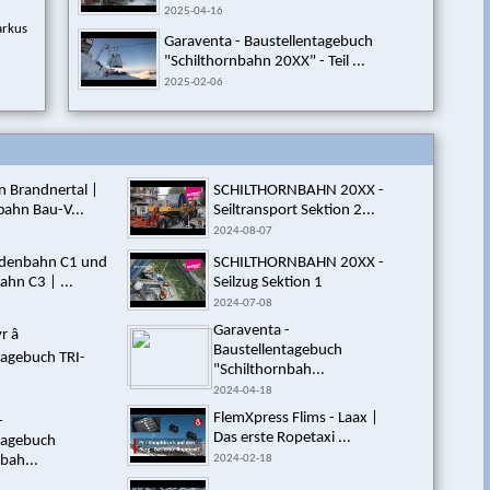
2025-04-16
arkus
Garaventa - Baustellentagebuch
"Schilthornbahn 20XX" - Teil ...
2025-02-06
 Brandnertal |
SCHILTHORNBAHN 20XX -
bahn Bau-V...
Seiltransport Sektion 2...
2024-08-07
odenbahn C1 und
SCHILTHORNBAHN 20XX -
hn C3 | ...
Seilzug Sektion 1
2024-07-08
Garaventa -
â
Baustellentagebuch
tagebuch TRI-
"Schilthornbah...
2024-04-18
FlemXpress Flims - Laax |
-
Das erste Ropetaxi ...
tagebuch
bah...
2024-02-18