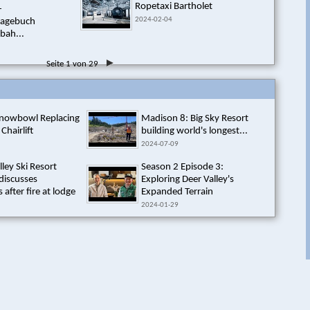
Ropetaxi Bartholet
-
2024-02-04
tagebuch
bah...
Seite 1 von 29
Snowbowl Replacing
Madison 8: Big Sky Resort
 Chairlift
building world's longest...
2024-07-09
lley Ski Resort
Season 2 Episode 3:
discusses
Exploring Deer Valley's
 after fire at lodge
Expanded Terrain
2024-01-29