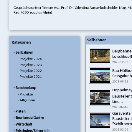
Gesprächspartner*innen: Ass.-Prof. Dr. Valentina Ausserladscheider Mag. M
Redl (CEO ecoplus Alpin)
Seilbahnen
Kategorien
Bergbahnen
- Seilbahnen
Loischkopf
- Projekte 2024
2025-12-02
- Projekte 2023
Bau Höllb
- Projekte 2022
Sassgalunba
- Projekte 2021
2025-09-22
- Beschneiung
Doppelmayr 
- Projekte
Baustellen
- Allgemein
Line...
2025-04-16
- Pisten
Garaventa 
- Tourismus/Gastro
Baustellen
"Schilthorn
- Wirtschaft
2025-02-06
- Skischulen/Skiverleih