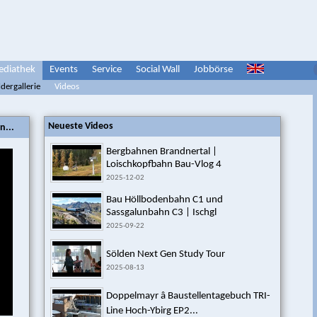
diathek
Events
Service
Social Wall
Jobbörse
ldergallerie
Videos
Neueste Videos
n...
Bergbahnen Brandnertal |
Loischkopfbahn Bau-Vlog 4
2025-12-02
Bau Höllbodenbahn C1 und
Sassgalunbahn C3 | Ischgl
2025-09-22
Sölden Next Gen Study Tour
2025-08-13
Doppelmayr â Baustellentagebuch TRI-
Line Hoch-Ybirg EP2...