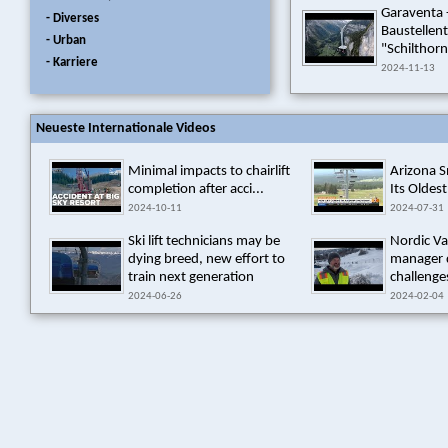
Garaventa 
- Diverses
Baustellen
- Urban
"Schilthorn
- Karriere
2024-11-13
Neueste Internationale Videos
Minimal impacts to chairlift
Arizona 
completion after acci...
Its Oldest
2024-10-11
2024-07-31
Ski lift technicians may be
Nordic Va
dying breed, new effort to
manager 
train next generation
challenges
2024-06-26
2024-02-04