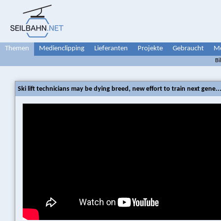
Themen
Medienclipping
Lieferanten
Projekte
Gebraucht
Me
Bi
Ski lift technicians may be dying breed, new effort to train next gene..