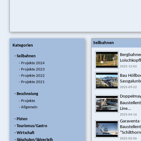
Seilbahnen
Kategorien
Bergbahnen
- Seilbahnen
Loischkopf
- Projekte 2024
2025-12-02
- Projekte 2023
Bau Höllb
- Projekte 2022
Sassgalunba
- Projekte 2021
2025-09-22
- Beschneiung
Doppelmayr 
- Projekte
Baustellen
- Allgemein
Line...
2025-04-16
- Pisten
Garaventa 
- Tourismus/Gastro
Baustellen
"Schilthorn
- Wirtschaft
2025-02-06
- Skischulen/Skiverleih